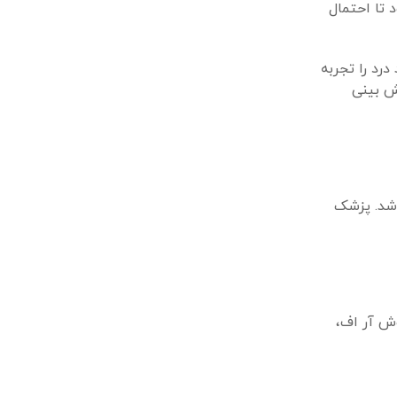
 تا احتمال
د را تجربه
ش بینی
اشد. پزشک
وش آر اف،