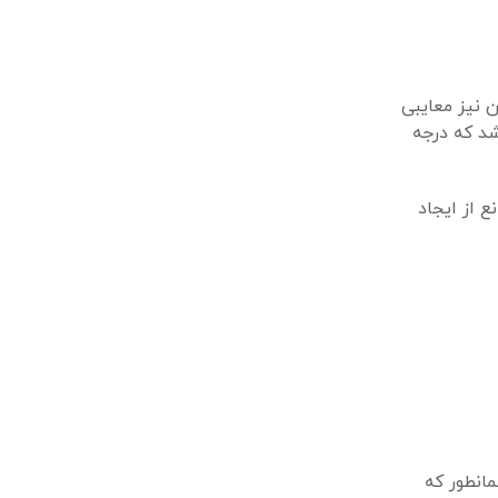
 نیز معایبی
شد که درجه
ع از ایجاد
 شود. همانطور که هیچ دو نفر شبیه نیستند علائم و عوارض جانبی RF نیز همانطور که