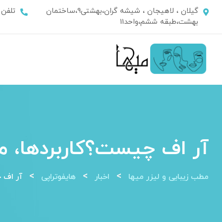
Ski
گیلان ، لاهیجان ، شیشه گران،بهشتی9،ساختمان
تلفن
t
بهشت،طبقه ششم،واحد11
conten
آر اف چیست؟کاربردها، مز
>
>
>
مطب زیبایی و لیزر میها
اخبار
هایفوتراپی
آر اف چ