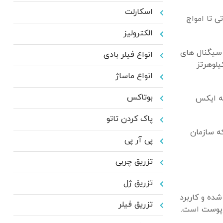
اسکارلت
ی تا امواج
الکترولیز
 سیگنال های
انواع فیلر بادی
 و تلویزیون و اجاق های مایکروویو. انرژی فرکانس رادیویی استفاده شده در سفت کردن پوست در محدوده 450 کیلوهرتز
انواع ماساژ
بوتاکس
لیارد برابر کندتر از اشعه ایکس
پاک کردن تاتو
ه، که سازمان
پی آر پی
تزریق چربی
تزریق ژل
ده و کاربرد
تزریق فیلر
 پوست است.