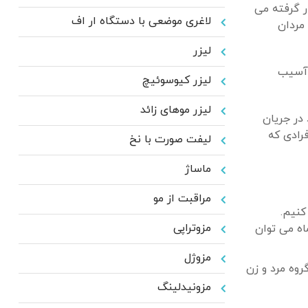
ر گرفته می
لاغری موضعی با دستگاه ار اف
مردان
لیزر
 آسیب
لیزر کیوسوئیچ
لیزر موهای زائد
ود در جریان
دن چربی بدن تاثیر دارد، RF را برای همه افرادی که
لیفت صورت با نخ
ماساژ
مراقبت از مو
مزوتراپی
یجاد می شود و بعد از چند ماه می توان
مزوژل
روه مرد و زن
مزونیدلینگ