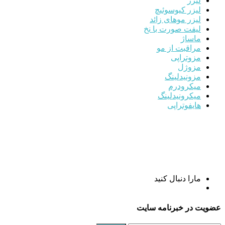
لیزر
لیزر کیوسوئیچ
لیزر موهای زائد
لیفت صورت با نخ
ماساژ
مراقبت از مو
مزوتراپی
مزوژل
مزونیدلینگ
میکرودرم
میکرونیدلینگ
هایفوتراپی
مارا دنبال کنید
عضویت در خبرنامه سایت