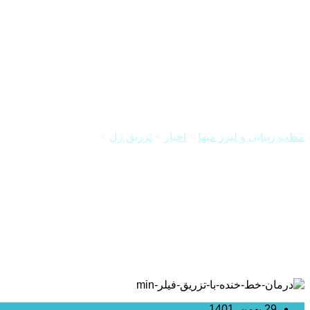
تزریق فیلر خط خنده و مزایای آن
مطب زیبایی و لیزر میها
>
اخبار
>
تزریق ژل
>
تزریق فیلر خط خنده و
29 بهمن, 1401