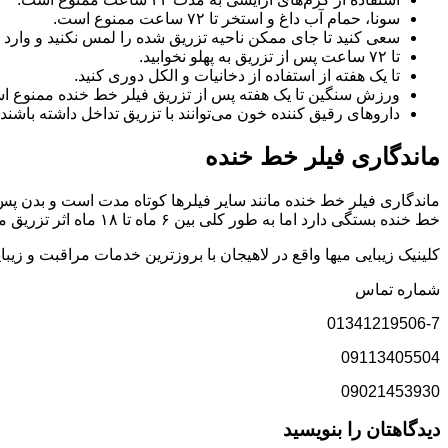
سونا، حمام آب داغ و استخر تا ۷۲ ساعت ممنوع است.
سعی کنید تا جای ممکن ناحیه تزریق شده را لمس نکنید و وارد 
تا ۷۲ ساعت پس از تزریق به پهلو نخوابید.
تا یک هفته از استفاده از دخانیات و الکل دوری کنید.
ورزش سنگین تا یک هفته پس از تزریق فیلر خط خنده ممنوع ا
داروهای رقیق کننده خون می‌توانند با تزریق تداخل داشته باشند پس تا ۳ روز از مصرف آنها خودد
ماندگاری فیلر خط خنده
ماندگاری فیلر خط خنده مانند سایر فیلرها کوتاه مدت است و بدن پس از
خط خنده بستگی دارد اما به طور کلی بین ۶ ماه تا ۱۸ ماه اثر تزریق ماندگاری دارد.
کلینیک زیبایی میها واقع در لاهیجان با بروزترین خدمات مراقبت و زی
شماره تماس
01341219506-7
09113405504
09021453930
دیدگاهتان را بنویسید