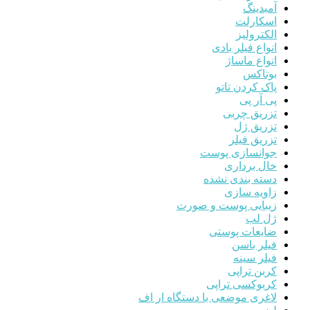
آمبدینگ
اسکارلت
الکترولیز
انواع فیلر بادی
انواع ماساژ
بوتاکس
پاک کردن تاتو
پی آر پی
تزریق چربی
تزریق ژل
تزریق فیلر
جوانسازی پوست
خال برداری
دسته بندی نشده
زاویه سازی
زیبایی پوست و صورت
ژل لب
ضایعات پوستی
فیلر باسن
فیلر سینه
کربن تراپی
کربوکسی تراپی
لاغری موضعی با دستگاه ار اف