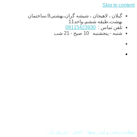
Skip to content
گیلان ، لاهیجان ، شیشه گران،بهشتی9،ساختمان
بهشت،طبقه ششم،واحد11
تلفن تماس :
09115423930
شنبه - پنجشنبه
10 صبح - 21 شب
تزریق ژل چانه چطور انجام می
شود و چقدر ماندگاری دارد؟
مطب زیبایی و لیزر میها
>
اخبار
>
تزریق ژل
>
تزریق ژل چانه