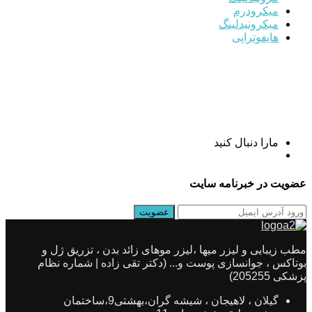
میکرودرم
میکرونیدلینگ
هایفوتراپی
مارا دنبال کنید
عضویت در خبرنامه سایت
مطب زیبایی و لیزر میها ،لیزر موهای زائد بدن ، تزریق ژل و
بوتاکس ، جوانسازی پوست و... (دکتر تقی زاده | شماره نظام
پزشکی 205255)
گیلان ، لاهیجان ، شیشه گران،بهشتی9،ساختمان