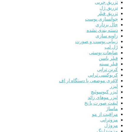
تزریق چربی
تزریق ژل
تزریق فیلر
جوانسازی پوست
خال برداری
دسته بندی نشده
زاویه سازی
زیبایی پوست و صورت
ژل لب
ضایعات پوستی
فیلر باسن
فیلر سینه
کربن تراپی
کربوکسی تراپی
لاغری موضعی با دستگاه ار اف
لیزر
لیزر کیوسوئیچ
لیزر موهای زائد
لیفت صورت با نخ
ماساژ
مراقبت از مو
مزوتراپی
مزوژل
مزونیدلینگ