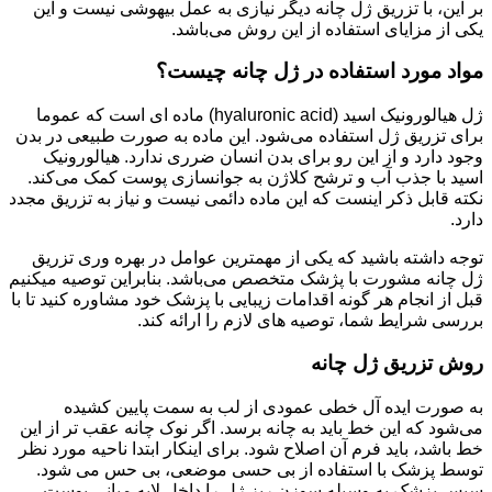
بر این، با تزریق ژل چانه دیگر نیازی به عمل بیهوشی نیست و این
یکی از مزایای استفاده از این روش می‌باشد.
مواد مورد استفاده در ژل چانه چیست؟
ژل هیالورونیک اسید (hyaluronic acid) ماده ای است که عموما
برای تزریق ژل استفاده می‌شود. این ماده به صورت طبیعی در بدن
وجود دارد و از این رو برای بدن انسان ضرری ندارد. هیالورونیک
اسید با جذب آب و ترشح کلاژن به جوانسازی پوست کمک می‌کند.
نکته قابل ذکر اینست که این ماده دائمی نیست و نیاز به تزریق مجدد
دارد.
توجه داشته باشید که یکی از مهمترین عوامل در بهره وری تزریق
ژل چانه مشورت با پژشک متخصص می‌باشد. بنابراین توصیه میکنیم
قبل از انجام هر گونه اقدامات زیبایی با پزشک خود مشاوره کنید تا با
بررسی شرایط شما، توصیه های لازم را ارائه کند.
روش تزریق ژل چانه
به صورت ایده آل خطی عمودی از لب به سمت پایین کشیده
می‌شود که این خط باید به چانه برسد. اگر نوک چانه عقب تر از این
خط باشد، باید فرم آن اصلاح شود. برای اینکار ابتدا ناحیه مورد نظر
توسط پزشک با استفاده از بی حسی موضعی، بی حس می شود.
سپس پزشک به وسیله سوزن ریز ژل را داخل لایه میانی پوست