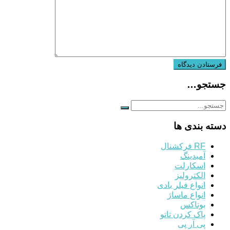
جستجو…
دسته بندی ها
RF فرکشنال
آمبدینگ
اسکارلت
الکترولیز
انواع فیلر بادی
انواع ماساژ
بوتاکس
پاک کردن تاتو
پی آر پی