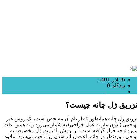
چطور انجام می شود و چقدر ماندگاری دارد؟
16 آذر, 1401
دیدگاه: 0
تزریق ژل
,
تزریق فیلر
تزریق ژل چانه چیست؟
تزریق ژل چانه همانطور که از نام آن مشخص است، یک روش غیر
تهاجمی (بدون نیاز به عمل جراحی) به شمار می‌رود و به همین علت
مورد توجه قرار گرفته است. این روش با تزریق ژل مخصوص به
نواحی موردنظر در چانه باعث زیباتر شدن این ناحیه می‌شود. علاوه