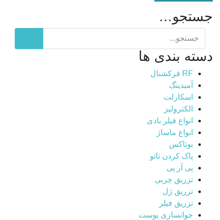
جستجو…
دسته بندی ها
RF فرکشنال
آمبدینگ
اسکارلت
الکترولیز
انواع فیلر بادی
انواع ماساژ
بوتاکس
پاک کردن تاتو
پی آر پی
تزریق چربی
تزریق ژل
تزریق فیلر
جوانسازی پوست