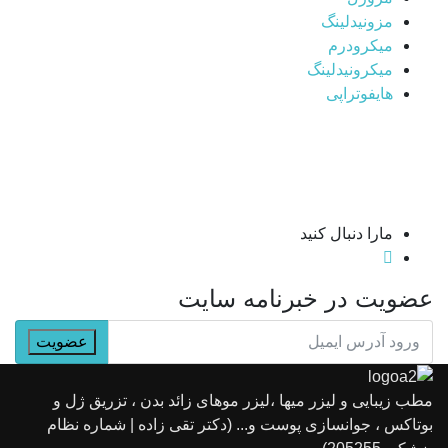
مزونیدلینگ
میکرودرم
میکرونیدلینگ
هایفوتراپی
مارا دنبال کنید
عضویت در خبرنامه سایت
مطب زیبایی و لیزر میها ،لیزر موهای زائد بدن ، تزریق ژل و
بوتاکس ، جوانسازی پوست و... (دکتر تقی زاده | شماره نظام