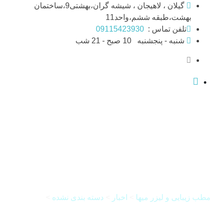
Skip
گیلان ، لاهیجان ، شیشه گران،بهشتی9،ساختمان
to
بهشت،طبقه ششم،واحد11
content
تلفن تماس :
09115423930
شنبه - پنجشنبه
10 صبح - 21 شب
تفاوت پی آر پی و
مزوتراپی مو
مطب زیبایی و لیزر میها
>
اخبار
>
دسته بندی نشده
>
تفاوت پی
آر پی و مزوتراپی مو