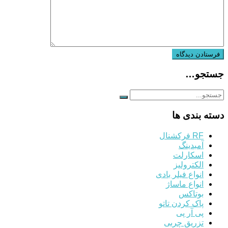
جستجو…
دسته بندی ها
RF فرکشنال
آمبدینگ
اسکارلت
الکترولیز
انواع فیلر بادی
انواع ماساژ
بوتاکس
پاک کردن تاتو
پی آر پی
تزریق چربی