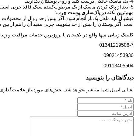
4- یک ماسک خانگی درست کنید و روی پوستتان بگذارید.
5- بعد از پاک کردن ماسک از یک مرطوب‌کننده سبک فاقد چربی استفاده کنید.
مهم‌ترین نکته در پاک‌سازی پوست چرب
:
فیشیال باید ماهی یک‌بار انجام شود. اگر بیش‌ازحد روال از محصول
است. اگر پوستتان را بیش از حد بشویید، چربی مفید آن را هم از بین 
کلینیک زیبایی میها واقع در لاهیجان با بروزترین خدمات مراقبت و زی
01341219506-7
09021453930
09113405504
دیدگاهتان را بنویسید
نشانی ایمیل شما منتشر نخواهد شد.
بخش‌های موردنیاز علامت‌گذاری 