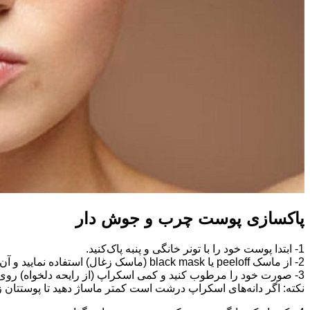
پاکسازی پوست چرب و جوش دار
1- ابتدا پوست خود را با تونر خانگی و پنبه پاک‌کنید.
2- از ماسک peeloff یا black mask (ماسک زغال) استفاده نمایید و آن را با آبسلانگ یا چوبک روی پوستتان بزنید و بعد از خشک شدن به سمت بالا کشیده و از پوستتان جدا کنید.
3- صورت خود را مرطوب کنید و کمی اسکراپ (از رایحه دلخواه) روی پوستتان بزنید و به مدت ۲ دقیقه به‌صورت دورانی روی پوستتان ماساژ دهید
نکته: اگر دانه‌های اسکراپ درشت است کمتر ماساژ دهید تا پوستتان 