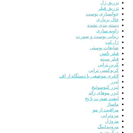
تزریق ژل
تزریق فیلر
جوانسازی پوست
خال برداری
دسته بندی نشده
زاویه سازی
زیبایی پوست و صورت
ژل لب
ضایعات پوستی
فیلر باسن
فیلر سینه
کربن تراپی
کربوکسی تراپی
لاغری موضعی با دستگاه ار اف
لیزر
لیزر کیوسوئیچ
لیزر موهای زائد
لیفت صورت با نخ
ماساژ
مراقبت از مو
مزوتراپی
مزوژل
مزونیدلینگ
میکرودرم