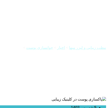
فواید پاکسازی پوست چرب و جوش
مطب زیبایی و لیزر میها
>
اخبار
>
جوانسازی پوست
>
فواید پاکساز
5 شهریور, 1402