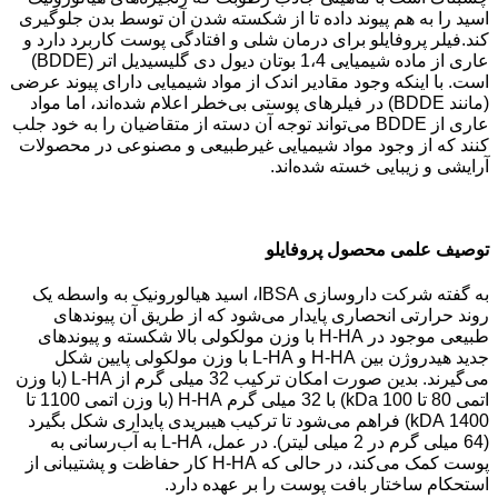
اسید را به هم پیوند داده تا از شکسته شدن آن توسط بدن جلوگیری
کند.فیلر پروفایلو برای درمان شلی و افتادگی پوست کاربرد دارد و
عاری از ماده شیمیایی 1،4 بوتان دیول دی گلیسیدیل اتر (BDDE)
است. با اینکه وجود مقادیر اندک از مواد شیمیایی دارای پیوند عرضی
(مانند BDDE) در فیلرهای پوستی بی‌خطر اعلام شده‌اند، اما مواد
عاری از BDDE می‌تواند توجه آن دسته از متقاضیان را به خود جلب
کنند که از وجود مواد شیمیایی غیرطبیعی و مصنوعی در محصولات
آرایشی و زیبایی خسته شده‌اند.
توصیف علمی محصول پروفایلو
به گفته شرکت داروسازی IBSA، اسید هیالورونیک به واسطه یک
روند حرارتی انحصاری پایدار می‌شود که از طریق آن پیوندهای
طبیعی موجود در H-HA با وزن مولکولی بالا شکسته و پیوندهای
جدید هیدروژن بین H-HA و L-HA با وزن مولکولی پایین شکل
می‌گیرند. بدین صورت امکان ترکیب 32 میلی گرم از L-HA (با وزن
اتمی 80 تا 100 kDa) با 32 میلی گرم H-HA (با وزن اتمی 1100 تا
1400 kDA) فراهم می‌شود تا ترکیب هیبریدی پایداری شکل بگیرد
(64 میلی گرم در 2 میلی لیتر). در عمل، L-HA به آب‌رسانی به
پوست کمک می‌کند، در حالی که H-HA کار حفاظت و پشتیبانی از
استحکام ساختار بافت پوست را بر عهده دارد.