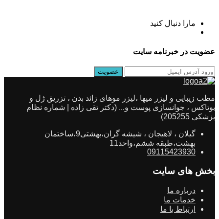
مارا دنبال کنید
عضویت در خبرنامه سایت
مطب زیبایی و لیزر میها ،لیزر موهای زائد بدن ، تزریق ژل و
بوتاکس ، جوانسازی پوست و... (دکتر تقی زاده | شماره نظام
پزشکی 205255)
گیلان ، لاهیجان ، شیشه گران،بهشتی9،ساختمان
بهشت،طبقه ششم،واحد11
09115423930
بخش های سایت
درباره ما
خدمات ما
ارتباط با ما