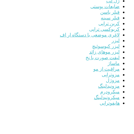
ژل لب
ضایعات پوستی
فیلر باسن
فیلر سینه
کربن تراپی
کربوکسی تراپی
لاغری موضعی با دستگاه ار اف
لیزر
لیزر کیوسوئیچ
لیزر موهای زائد
لیفت صورت با نخ
ماساژ
مراقبت از مو
مزوتراپی
مزوژل
مزونیدلینگ
میکرودرم
میکرونیدلینگ
هایفوتراپی