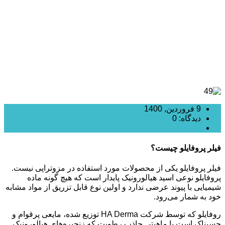
9 فروردین, 1400
دیدگاه: 0
دسته بندی نشده
فیلر پروفایلو چیست؟
فیلر پروفایلو یکی از محصولات مورد استفاده در مزوتراپی نیست.
پروفایلو نوعی اسید هیالورونیک پایدار است که هیچ گونه ماده
شیمیایی با پیوند عرضی ندارد و اولین نوع قابل تزریق از مواد مشابه
خود به شمار می‌رود.
روفایلو که توسط شرکت HA Derma توزیع شده، مایعی پرقوام و
چسبناک است با ماهیتی جاذب رطوبت که زنجیره‌های هیالورونیک