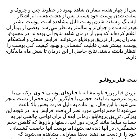
پس از چهار هفته، بیماران شاهد بهبود در خطوط چین و چروک و
سفت شدن پوست خود هستند. پس از هشت هفته، اثر آشکار
لیفتینگ و سفت شدن پوست قابل مشاهده است. پوست بیشتر
هیدراته شده و جوان‌تر و سالم‎تر به نظر می‌رسد. بعضی از بیماران
اعلام کرده‌اند که پس از درمان شاهد نتایج آنی بوده‌اند. در مجموع،
بیماران پس از تزریق پروفایلو می‌توانند افزایش سفتی و استحکام
پوست، بیشتر شدن قابلیت کشسانی و بهبود کیفیت کلی پوست را
انتظار داشته باشند. نتایج حاصل از این درمان تا شش ماه ماندگاری
دارند.
نتیجه فیلر پروفایلو
تزریق فیلر پروفایلو، مشابه با فیلرهای پوستی حاوی ترکیباتی با
پیوند عرضی، به لیفت حجمی یا جایگزین کردن حجم از دست منجر
نمی‌شود. با این حال، این ماده به دلیل قدرت پخش بالا باعث
می‌شود تا حجم نواحی مورد نظر از بافت افزایش یابد. در نتیجه این
ویژگی، تزریق پروفایلو درمانی ایده‌آل برای نواحی چالشی نیز به
حساب می‎آید؛ مانند گردن، دور لب، دست‎ها و بازوها که کاهش حجم
چشمگیری در آنها دیده نمی‌شود اما پوست آنها خاصیت کشسانی
خود را از دست می‌دهند. بعضاً بیمارانی مشاهده می‌شوند که