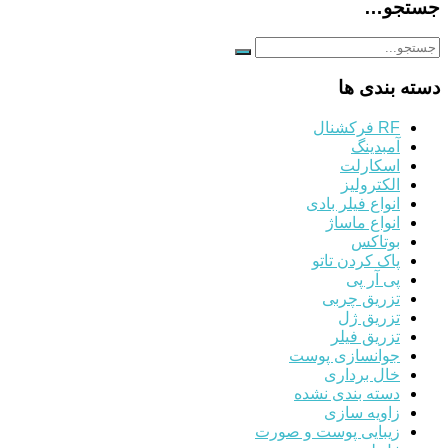
جستجو…
دسته بندی ها
RF فرکشنال
آمبدینگ
اسکارلت
الکترولیز
انواع فیلر بادی
انواع ماساژ
بوتاکس
پاک کردن تاتو
پی آر پی
تزریق چربی
تزریق ژل
تزریق فیلر
جوانسازی پوست
خال برداری
دسته بندی نشده
زاویه سازی
زیبایی پوست و صورت