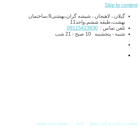
Skip to content
گیلان ، لاهیجان ، شیشه گران،بهشتی9،ساختمان
بهشت،طبقه ششم،واحد11
تلفن تماس :
09115423930
شنبه - پنجشنبه
10 صبح - 21 شب
فیلر پروفایلو چیست؟
مطب زیبایی و لیزر میها
>
اخبار
>
دسته بندی نشده
>
فیلر پروفایلو
چیست؟