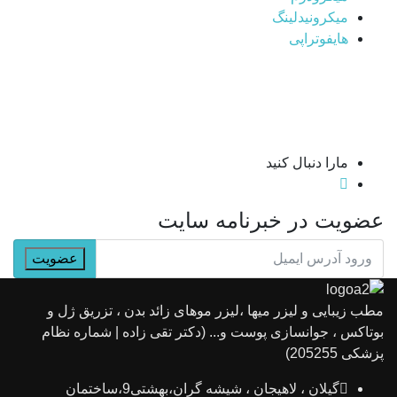
میکرونیدلینگ
هایفوتراپی
مارا دنبال کنید
عضویت در خبرنامه سایت
مطب زیبایی و لیزر میها ،لیزر موهای زائد بدن ، تزریق ژل و
بوتاکس ، جوانسازی پوست و... (دکتر تقی زاده | شماره نظام
پزشکی 205255)
گیلان ، لاهیجان ، شیشه گران،بهشتی9،ساختمان