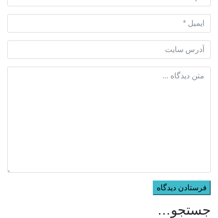
جستجو…