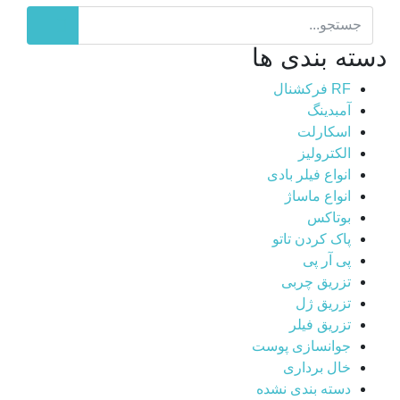
دسته بندی ها
RF فرکشنال
آمبدینگ
اسکارلت
الکترولیز
انواع فیلر بادی
انواع ماساژ
بوتاکس
پاک کردن تاتو
پی آر پی
تزریق چربی
تزریق ژل
تزریق فیلر
جوانسازی پوست
خال برداری
دسته بندی نشده