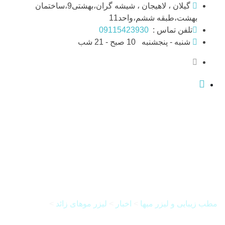
Skip
گیلان ، لاهیجان ، شیشه گران،بهشتی9،ساختمان
to
بهشت،طبقه ششم،واحد11
content
تلفن تماس :
09115423930
شنبه - پنجشنبه
10 صبح - 21 شب
لیزر موهای زائد با الکس
کندلا در لاهیجان
مطب زیبایی و لیزر میها
>
اخبار
>
لیزر موهای زائد
>
لیزر موهای
زائد با الکس کندلا در لاهیجان