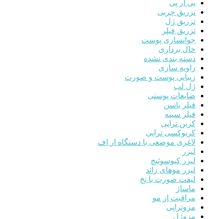
پی آر پی
تزریق چربی
تزریق ژل
تزریق فیلر
جوانسازی پوست
خال برداری
دسته بندی نشده
زاویه سازی
زیبایی پوست و صورت
ژل لب
ضایعات پوستی
فیلر باسن
فیلر سینه
کربن تراپی
کربوکسی تراپی
لاغری موضعی با دستگاه ار اف
لیزر
لیزر کیوسوئیچ
لیزر موهای زائد
لیفت صورت با نخ
ماساژ
مراقبت از مو
مزوتراپی
مزوژل