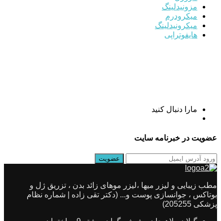
مزونیدلینگ
میکرودرم
میکرونیدلینگ
هایفوتراپی
مارا دنبال کنید
عضویت در خبرنامه سایت
مطب زیبایی و لیزر میها ،لیزر موهای زائد بدن ، تزریق ژل و
بوتاکس ، جوانسازی پوست و... (دکتر تقی زاده | شماره نظام
پزشکی 205255)