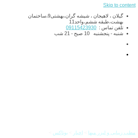
Skip to content
گیلان ، لاهیجان ، شیشه گران،بهشتی9،ساختمان
بهشت،طبقه ششم،واحد11
تلفن تماس :
09115423930
شنبه - پنجشنبه
10 صبح - 21 شب
مراقبت های بعد از بوتاکس
پیشانی چیست؟
مطب زیبایی و لیزر میها
>
اخبار
>
بوتاکس
>
مراقبت های بعد از