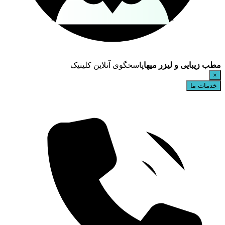
مطب زیبایی و لیزر میها
پاسخگوی آنلاین کلینیک
×
خدمات ما