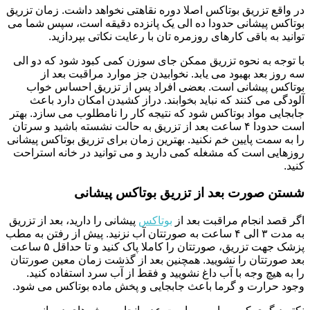
در واقع تزریق بوتاکس اصلا دوره نقاهتی نخواهد داشت. زمان تزریق
بوتاکس پیشانی حدودا ده الی یک پانزده دقیقه است، سپس شما می
توانید به باقی کارهای روزمره تان با رعایت نکاتی بپردازید.
با توجه به نحوه تزریق ممکن جای سوزن کمی کبود شود که دو الی
سه روز بعد بهبود می یابد. نخوابیدن جز موارد مراقبت بعد از
بوتاکس پیشانی است. بعضی افراد پس از تزریق احساس خواب
آلودگی می کنند که نباید بخوابند. دراز کشیدن امکان دارد باعث
جابجایی مواد بوتاکس شود که نتیجه کار را نامطلوب می سازد. بهتر
است حدودا ۴ ساعت بعد از تزریق به حالت نشسته باشید و سرتان
را به سمت پایین خم نکنید. بهترین زمان برای تزریق بوتاکس پیشانی
روزهایی است که مشغله کمی دارید و می توانید در خانه استراحت
کنید.
شستن صورت بعد از تزریق بوتاکس پیشانی
اگر قصد انجام مراقبت بعد از
بوتاکس
پیشانی را دارید، بعد از تزریق
به مدت ۳ الی ۴ ساعت به صورتتان آب نزنید. پیش از رفتن به مطب
پزشک جهت تزریق، صورتتان را کاملا پاک کنید و تا حداقل ۵ ساعت
بعد صورتتان را نشویید. همچنین بعد از گذشت زمان معین صورتتان
را به هیچ وجه با آب داغ نشویید و فقط از آب سرد استفاده کنید.
وجود حرارت و گرما باعث جابجایی و پخش ماده بوتاکس می شود.