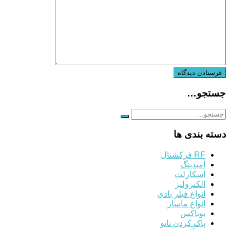
جستجو…
دسته بندی ها
RF فرکشنال
آمبدینگ
اسکارلت
الکترولیز
انواع فیلر بادی
انواع ماساژ
بوتاکس
پاک کردن تاتو