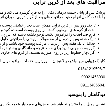
مراقبت های بعد از کربن تراپی
پزشک پس از پایان جلسه درمانی نکاتی را به فرد گوشزد می کند و مراق
را با دقت کامل انجام دهید. مراقبت های بعد از کربن تراپی، میزان ا
تا چند روز پس از کربن تراپی ممکن است دچار خشکی پوست با
مدت از کرم های مرطوب کننده بر روی پوست استفاده کنید و پو
کرم ضد آفتاب را فراموش نکنید. توجه داشته باشید که اس پی اف کرم
تا یک هفته پس از درمان از محصولات آرایشی یا مراقبتی حاول ر
حداقل تا یک هفته پس از درمان مراقب پوست خود باشید و از 
اگر پوست چربی دارید برای حفظ نتیجه و ماندگاری بیشتر درمان
اگر دچار خطوط ریز بر روی صورت هستید، از کرم های حاوی کلاژ
کلینیک زیبایی میها واقع در لاهیجان با بروزترین خدمات مراقبت و زی
01341219506-7
09021453930
.09113405504
دیدگاهتان را بنویسید
نشانی ایمیل شما منتشر نخواهد شد.
بخش‌های موردنیاز علامت‌گذاری 