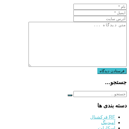
جستجو…
دسته بندی ها
RF فرکشنال
آمبدینگ
اسکارلت