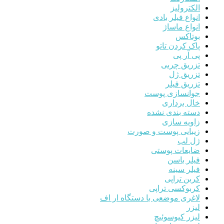
الکترولیز
انواع فیلر بادی
انواع ماساژ
بوتاکس
پاک کردن تاتو
پی آر پی
تزریق چربی
تزریق ژل
تزریق فیلر
جوانسازی پوست
خال برداری
دسته بندی نشده
زاویه سازی
زیبایی پوست و صورت
ژل لب
ضایعات پوستی
فیلر باسن
فیلر سینه
کربن تراپی
کربوکسی تراپی
لاغری موضعی با دستگاه ار اف
لیزر
لیزر کیوسوئیچ