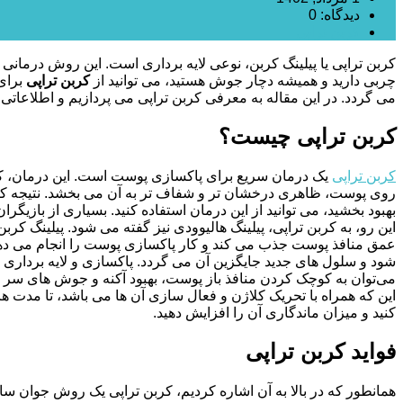
دیدگاه: 0
کربن تراپی
کربن تراپی یا پیلینگ کربن، نوعی لایه برداری است. این روش درما
چربی دارید و همیشه دچار جوش هستید، می توانید از
کربن تراپی
برای 
می گردد. در این مقاله به معرفی کربن تراپی می‌ پردازیم و اطلاعاتی در مورد مزا
کربن تراپی چیست؟
کربن تراپی
یک درمان سریع برای پاکسازی پوست است. این درمان، که با 
روی پوست، ظاهری درخشان تر و شفاف تر به آن می بخشد. نتیجه کار
بهبود بخشید، می توانید از این درمان استفاده کنید. بسیاری از باز
این رو­، به کربن تراپی، پیلینگ هالیوودی نیز گفته می شود. پیلینگ کربن
عمق منافذ پوست جذب می کند و کار پاکسازی پوست را انجام می دهد.
شود و سلول های جدید جایگزین آن می گردد. پاکسازی و لایه برداری با
می‌توان به کوچک کردن منافذ باز پوست، بهبود آکنه و جوش های سر سی
این که همراه با تحریک کلاژن و فعال سازی آن ها می باشد، تا مدت ها ب
کنید و میزان ماندگاری آن را افزایش دهید.
فواید کربن تراپی
همان‎طور که در بالا به آن اشاره کردیم، کربن تراپی یک روش جوان سازی پوست است. این روش مزایایی دارد که عبارتند از: