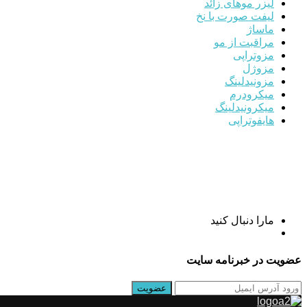
لیزر موهای زائد
لیفت صورت با نخ
ماساژ
مراقبت از مو
مزوتراپی
مزوژل
مزونیدلینگ
میکرودرم
میکرونیدلینگ
هایفوتراپی
مارا دنبال کنید
عضویت در خبرنامه سایت