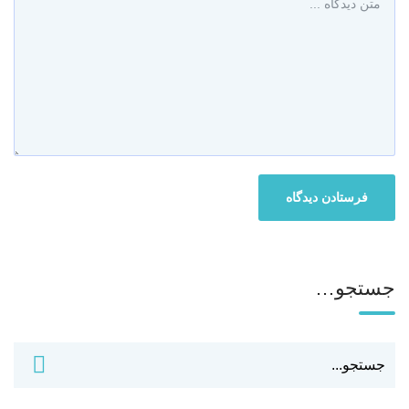
جستجو…