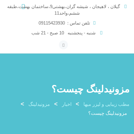
Ski
گیلان ، لاهیجان ، شیشه گران،بهشتی9،ساختمان بهشت،طبقه
t
ششم،واحد11
conten
تلفن تماس :
09115423930
شنبه - پنجشنبه
10 صبح - 21 شب
مزونیدلینگ چیست؟
>
>
>
مطب زیبایی و لیزر میها
اخبار
مزونیدلینگ
مزونیدلینگ چیست؟