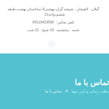
Skip
to
گیلان ، لاهیجان ، شیشه گران،بهشتی9،ساختمان بهشت،طبقه
ششم،واحد11
content
تلفن تماس :
09115423930
شنبه - پنجشنبه
10 صبح - 21 شب
تماس با ما
>
مطب زیبایی و لیزر میها
تماس با ما