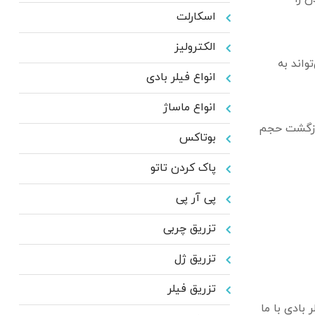
اسکارلت
الکترولیز
واند به
انواع فیلر بادی
انواع ماساژ
بازگشت حجم
بوتاکس
پاک کردن تاتو
پی آر پی
تزریق چربی
تزریق ژل
تزریق فیلر
بادی با ما