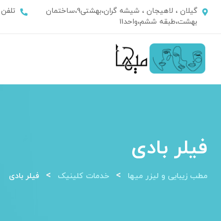
Ski
گیلان ، لاهیجان ، شیشه گران،بهشتی9،ساختمان
تلفن
t
بهشت،طبقه ششم،واحد11
conten
فیلر بادی
>
>
مطب زیبایی و لیزر میها
خدمات کلینیک
فیلر بادی