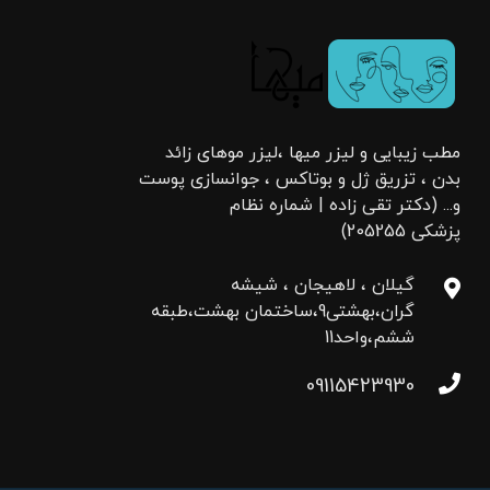
مطب زیبایی و لیزر میها ،لیزر موهای زائد
بدن ، تزریق ژل و بوتاکس ، جوانسازی پوست
و... (دکتر تقی زاده | شماره نظام
پزشکی 205255)
گیلان ، لاهیجان ، شیشه
گران،بهشتی9،ساختمان بهشت،طبقه
ششم،واحد11
09115423930