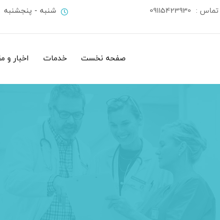
 تماس :
09115423930
شنبه - پنجشنبه
صفحه نخست
خدمات
اخبار و م