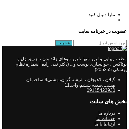
مارا دنبال کنید
عضویت در خبرنامه سایت
مطب زیبایی و لیزر میها ،لیزر موهای زائد بدن ، تزریق ژل و
بوتاکس ، جوانسازی پوست و... (دکتر تقی زاده | شماره نظام
پزشکی 205255)
گیلان ، لاهیجان ، شیشه گران،بهشتی9،ساختمان
بهشت،طبقه ششم،واحد11
09115423930
بخش های سایت
درباره ما
خدمات ما
ارتباط با ما