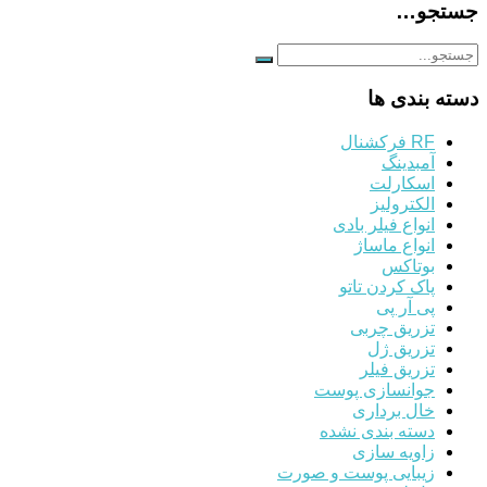
جستجو…
دسته بندی ها
RF فرکشنال
آمبدینگ
اسکارلت
الکترولیز
انواع فیلر بادی
انواع ماساژ
بوتاکس
پاک کردن تاتو
پی آر پی
تزریق چربی
تزریق ژل
تزریق فیلر
جوانسازی پوست
خال برداری
دسته بندی نشده
زاویه سازی
زیبایی پوست و صورت