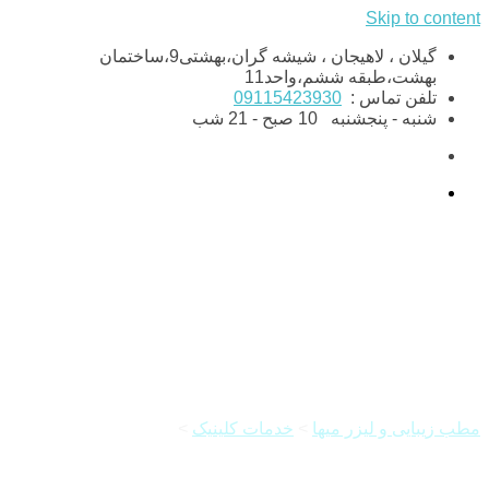
Skip to content
گیلان ، لاهیجان ، شیشه گران،بهشتی9،ساختمان
بهشت،طبقه ششم،واحد11
تلفن تماس :
09115423930
شنبه - پنجشنبه
10 صبح - 21 شب
لیزر رولی پلاتینیوم پلاس
مطب زیبایی و لیزر میها
>
خدمات کلینیک
>
لیزر رولی پلاتینیوم
پلاس