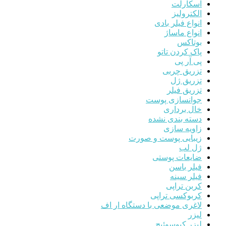
اسکارلت
الکترولیز
انواع فیلر بادی
انواع ماساژ
بوتاکس
پاک کردن تاتو
پی آر پی
تزریق چربی
تزریق ژل
تزریق فیلر
جوانسازی پوست
خال برداری
دسته بندی نشده
زاویه سازی
زیبایی پوست و صورت
ژل لب
ضایعات پوستی
فیلر باسن
فیلر سینه
کربن تراپی
کربوکسی تراپی
لاغری موضعی با دستگاه ار اف
لیزر
لیزر کیوسوئیچ