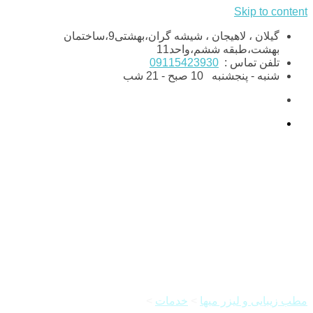
Skip to content
گیلان ، لاهیجان ، شیشه گران،بهشتی9،ساختمان
بهشت،طبقه ششم،واحد11
تلفن تماس :
09115423930
شنبه - پنجشنبه
10 صبح - 21 شب
تزریق ژل و بوتاکس با بهترین
برندها
مطب زیبایی و لیزر میها
>
خدمات
>
تزریق ژل و بوتاکس با بهترین