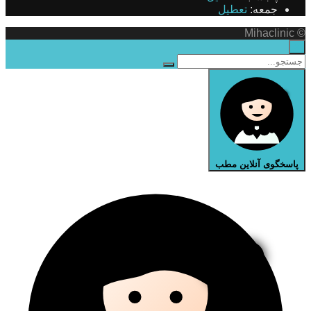
جمعه:
تعطیل
© Mihaclinic
×
پاسخگوی آنلاین مطب