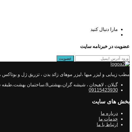
مارا دنبال کنید
عضویت در خبرنامه سایت
مطب زیبایی و لیزر میها ،لیزر موهای زائد بدن ، تزریق ژل و بوتاکس ، جو
گیلان ، لاهیجان ، شیشه گران،بهشتی9،ساختمان بهشت،طبقه ششم،واحد11
09115423930
بخش های سایت
درباره ما
خدمات ما
ارتباط با ما