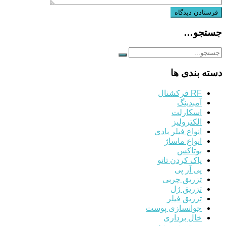
جستجو…
دسته بندی ها
RF فرکشنال
آمبدینگ
اسکارلت
الکترولیز
انواع فیلر بادی
انواع ماساژ
بوتاکس
پاک کردن تاتو
پی آر پی
تزریق چربی
تزریق ژل
تزریق فیلر
جوانسازی پوست
خال برداری