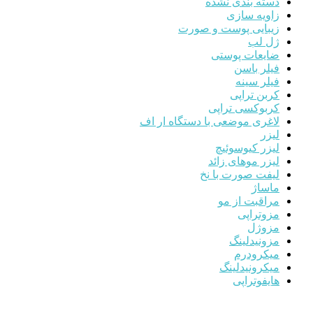
دسته بندی نشده
زاویه سازی
زیبایی پوست و صورت
ژل لب
ضایعات پوستی
فیلر باسن
فیلر سینه
کربن تراپی
کربوکسی تراپی
لاغری موضعی با دستگاه ار اف
لیزر
لیزر کیوسوئیچ
لیزر موهای زائد
لیفت صورت با نخ
ماساژ
مراقبت از مو
مزوتراپی
مزوژل
مزونیدلینگ
میکرودرم
میکرونیدلینگ
هایفوتراپی