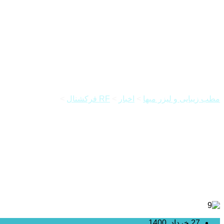
آر اف فرکشنال در لاهیجان
مطب زیبایی و لیزر میها
>
اخبار
>
RF فرکشنال
>
آر اف فرکشنال در
27 خرداد, 1400