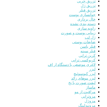
تزریق چربی
تزریق ژل
تزریق فیلر
جوانسازی پوست
خال برداری
دسته بندی نشده
زاویه سازی
زیبایی پوست و صورت
ژل لب
ضایعات پوستی
فیلر باسن
فیلر سینه
کربن تراپی
کربوکسی تراپی
لاغری موضعی با دستگاه ار اف
لیزر
لیزر کیوسوئیچ
لیزر موهای زائد
لیفت صورت با نخ
ماساژ
مراقبت از مو
مزوتراپی
مزوژل
مزونیدلینگ