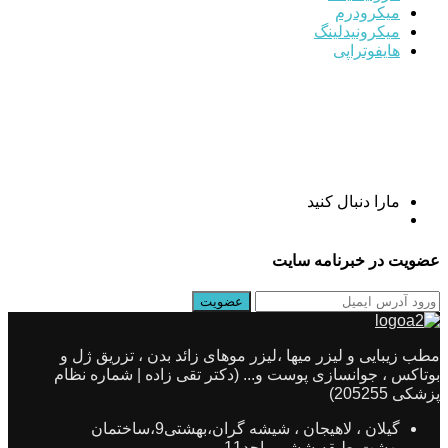
میکرودرم
میکرونیدلینگ
هایفوتراپی
مارا دنبال کنید
عضویت در خبرنامه سایت
مطب زیبایی و لیزر میها ،لیزر موهای زائد بدن ، تزریق ژل و
بوتاکس ، جوانسازی پوست و... (دکتر تقی زاده | شماره نظام
پزشکی 205255)
گیلان ، لاهیجان ، شیشه گران،بهشتی9،ساختمان
بهشت،طبقه ششم،واحد11