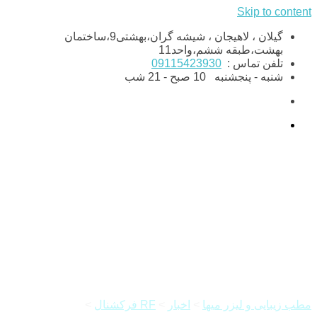
Skip to content
گیلان ، لاهیجان ، شیشه گران،بهشتی9،ساختمان
بهشت،طبقه ششم،واحد11
تلفن تماس :
09115423930
شنبه - پنجشنبه
10 صبح - 21 شب
آر اف فرکشنال
چیست,کاربردها,عوارض
مطب زیبایی و لیزر میها
>
اخبار
>
RF فرکشنال
>
آر اف فرکشنال