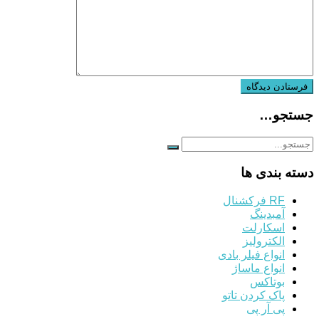
جستجو…
دسته بندی ها
RF فرکشنال
آمبدینگ
اسکارلت
الکترولیز
انواع فیلر بادی
انواع ماساژ
بوتاکس
پاک کردن تاتو
پی آر پی