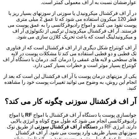
عوارضشان نسبت به آر اف معمولی کمتر است.
در آر اف فرکشنال میکرونیدل یا سوزنی از سوزنهای بسیار ریز با
قطر 120 میکرون استفاده می شود که تا عمق 2 میلی متری
پوست نفوذ می کنند و امواج رادیوفرکانسی را به عمق پوست می
فرستند. آر اف فرکشنال میکرونیدل ترکیبی از تکنولوژی آر اف
و میکرونیدلینگ است که باعث تحریک کلاژن سازی می شود.
آر اف کونتراج شکل دیگری از ار اف فرکشنال است که از فناوری
تک قطبی و دو قطبی استفاده می کند تا مشکلات پوست در لایه
های سطحی و لایه های عمقی را درمان کند. درمان با دستگاه آر اف
کونتراج بسیار موثر است و خطرات بسیار کمی دارد.
یکی از مزیتهای درمان پوست با آر اف فرکشنال این است که بعد از
انجام این روش، به وضوح می توانید تغییرات پوست خود را مشاهده
کنید.
آر اف فرکشنال سوزنی چگونه کار می کند؟
جوانسازی پوست با دستگاه آر اف فرکشنال با امواج
RF
یا امواج
رادیوفرکانسی انجام می شود که طول موج کوتاه و انرژی بالایی
دارند. انرژی RF در
دستگاه ار اف فرکشنال سوزنی
از طریق نوک
سوزنهای بسیار ظریف وارد پوست می شود. آر اف فرکشنال
سوزنی تا عمق 4 میلی متر در پوست نفوذ می کند تا بهتر بتواند