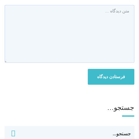
جستجو…