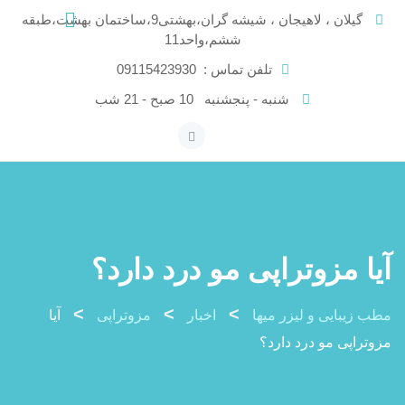
Ski
گیلان ، لاهیجان ، شیشه گران،بهشتی9،ساختمان بهشت،طبقه
t
ششم،واحد11
conten
تلفن تماس :
09115423930
شنبه - پنجشنبه
10 صبح - 21 شب
آیا مزوتراپی مو درد دارد؟
>
>
>
مطب زیبایی و لیزر میها
اخبار
مزوتراپی
آیا
مزوتراپی مو درد دارد؟