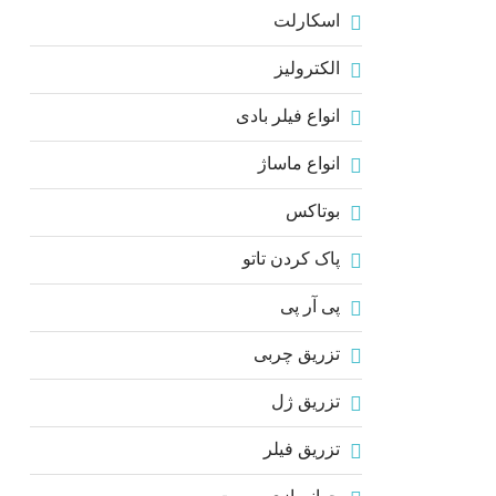
اسکارلت
الکترولیز
انواع فیلر بادی
انواع ماساژ
بوتاکس
پاک کردن تاتو
پی آر پی
تزریق چربی
تزریق ژل
تزریق فیلر