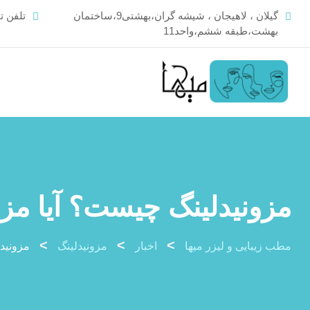
Ski
گیلان ، لاهیجان ، شیشه گران،بهشتی9،ساختمان
تلفن 
t
بهشت،طبقه ششم،واحد11
conten
مزونیدلینگ چیست؟ آیا مز
>
>
>
مطب زیبایی و لیزر میها
اخبار
مزونیدلینگ
مزونید