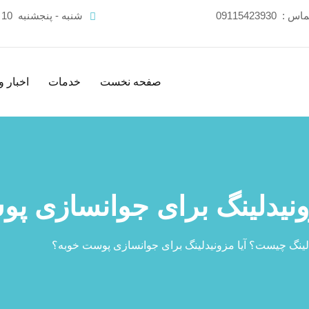
تماس :
09115423930
شنبه - پنجشنبه
10 صبح - 21 شب
صفحه نخست
خدمات
اخبار و
ونیدلینگ برای جوانسازی پ
لینگ چیست؟ آیا مزونیدلینگ برای جوانسازی پوست خوبه؟