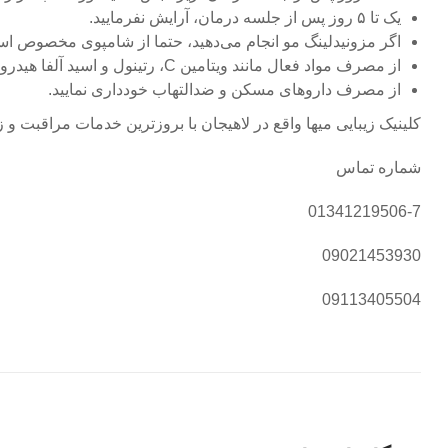
یک تا ۵ روز پس از جلسه درمان، آرایش نفرمایید.
اگر مزونیدلینگ مو انجام می‌دهید، حتما از شامپوی مخصوص است
از مصرف مواد فعال مانند ویتامین C، رتینول و اسید آلفا هیدروکسی تا ۵ روز خودداری فرمایید.
از مصرف داروهای مسکن و ضدالتهاب خودداری نمایید.
کلینیک زیبایی میها واقع در لاهیجان با بروزترین خدمات مراقبت و
شماره تماس
01341219506-7
09021453930
09113405504