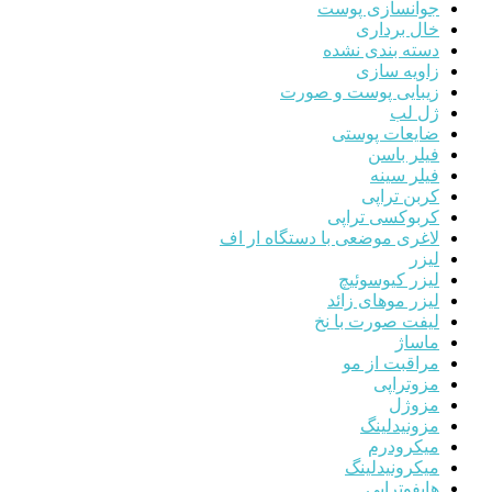
جوانسازی پوست
خال برداری
دسته بندی نشده
زاویه سازی
زیبایی پوست و صورت
ژل لب
ضایعات پوستی
فیلر باسن
فیلر سینه
کربن تراپی
کربوکسی تراپی
لاغری موضعی با دستگاه ار اف
لیزر
لیزر کیوسوئیچ
لیزر موهای زائد
لیفت صورت با نخ
ماساژ
مراقبت از مو
مزوتراپی
مزوژل
مزونیدلینگ
میکرودرم
میکرونیدلینگ
هایفوتراپی