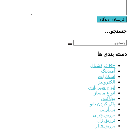
جستجو…
دسته بندی ها
RF فرکشنال
آمبدینگ
اسکارلت
الکترولیز
انواع فیلر بادی
انواع ماساژ
بوتاکس
پاک کردن تاتو
پی آر پی
تزریق چربی
تزریق ژل
تزریق فیلر