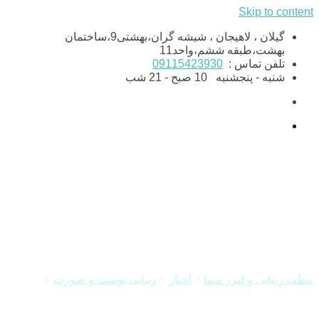
Skip to content
گیلان ، لاهیجان ، شیشه گران،بهشتی9،ساختمان
بهشت،طبقه ششم،واحد11
تلفن تماس :
09115423930
شنبه - پنجشنبه
10 صبح - 21 شب
از بین بردن چروک زیر چشم
مطب زیبایی و لیزر میها
>
اخبار
>
زیبایی پوست و صورت
>
از بین
بردن چروک زیر چشم