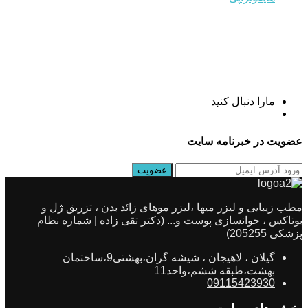
مارا دنبال کنید
عضویت در خبرنامه سایت
مطب زیبایی و لیزر میها ،لیزر موهای زائد بدن ، تزریق ژل و
بوتاکس ، جوانسازی پوست و... (دکتر تقی زاده | شماره نظام
پزشکی 205255)
گیلان ، لاهیجان ، شیشه گران،بهشتی9،ساختمان
بهشت،طبقه ششم،واحد11
09115423930