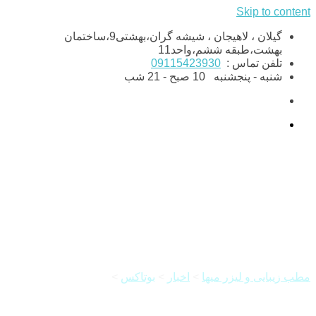
Skip to content
گیلان ، لاهیجان ، شیشه گران،بهشتی9،ساختمان
بهشت،طبقه ششم،واحد11
تلفن تماس :
09115423930
شنبه - پنجشنبه
10 صبح - 21 شب
افتادگی پلک بعد از بوتاکس
مطب زیبایی و لیزر میها
>
اخبار
>
بوتاکس
>
افتادگی پلک بعد از
بوتاکس