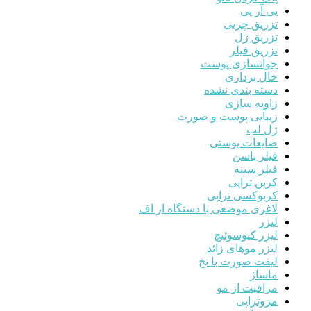
پی آر پی
تزریق چربی
تزریق ژل
تزریق فیلر
جوانسازی پوست
خال برداری
دسته بندی نشده
زاویه سازی
زیبایی پوست و صورت
ژل لب
ضایعات پوستی
فیلر باسن
فیلر سینه
کربن تراپی
کربوکسی تراپی
لاغری موضعی با دستگاه ار اف
لیزر
لیزر کیوسوئیچ
لیزر موهای زائد
لیفت صورت با نخ
ماساژ
مراقبت از مو
مزوتراپی