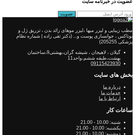
عضویت در خبرنامه سایت
مطب زیبایی و لیزر میها ،لیزر موهای زائد بدن ، تزریق ژل و
بوتاکس ، جوانسازی پوست و... (دکتر تقی زاده | شماره نظام
پزشکی 205255)
گیلان ، لاهیجان ، شیشه گران،بهشتی9،ساختمان
بهشت،طبقه ششم،واحد11
09115423930
بخش های سایت
درباره ما
خدمات ما
ارتباط با ما
ساعات کار
شنبه:
10.00 - 21.00
یکشنبه:
10.00 - 21.00
دوشنبه:
10.00 - 21.00