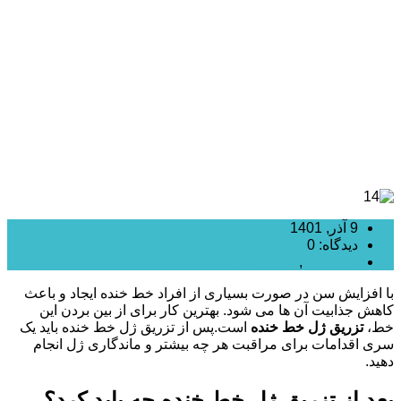
تزریق ژل خط خنده
9 آذر, 1401
دیدگاه: 0
تزریق ژل
,
تزریق فیلر
با افزایش سن در صورت بسیاری از افراد خط خنده ایجاد و باعث
کاهش جذابیت آن ها می شود. بهترین کار برای از بین بردن این
خط،
تزریق ژل خط خنده
است.پس از تزریق ژل خط خنده باید یک
سری اقدامات برای مراقبت هر چه بیشتر و ماندگاری ژل انجام
دهید.
بعد از تزریق ژل خط خنده چه باید کرد؟