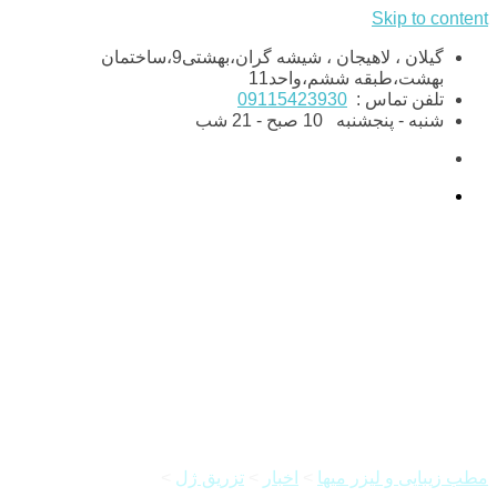
Skip to content
گیلان ، لاهیجان ، شیشه گران،بهشتی9،ساختمان
بهشت،طبقه ششم،واحد11
تلفن تماس :
09115423930
شنبه - پنجشنبه
10 صبح - 21 شب
اقدامات پس از تزریق ژل خط
خنده
مطب زیبایی و لیزر میها
>
اخبار
>
تزریق ژل
>
اقدامات پس از