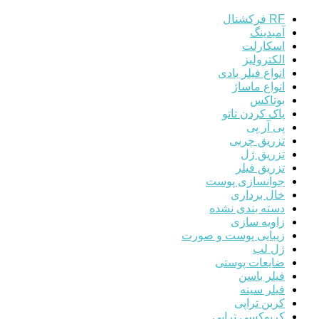
RF فرکشنال
آمبدینگ
اسکارلت
الکترولیز
انواع فیلر بادی
انواع ماساژ
بوتاکس
پاک کردن تاتو
پی آر پی
تزریق چربی
تزریق ژل
تزریق فیلر
جوانسازی پوست
خال برداری
دسته بندی نشده
زاویه سازی
زیبایی پوست و صورت
ژل لب
ضایعات پوستی
فیلر باسن
فیلر سینه
کربن تراپی
کربوکسی تراپی