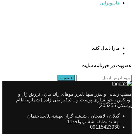
هایفوتراپی
مارا دنبال کنید
عضویت در خبرنامه سایت
مطب زیبایی و لیزر میها ،لیزر موهای زائد بدن ، تزریق ژل و
بوتاکس ، جوانسازی پوست و... (دکتر تقی زاده | شماره نظام
پزشکی 205255)
گیلان ، لاهیجان ، شیشه گران،بهشتی9،ساختمان
بهشت،طبقه ششم،واحد11
09115423930