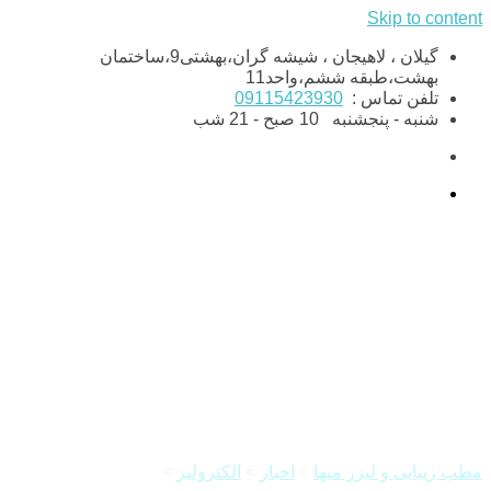
Skip to content
گیلان ، لاهیجان ، شیشه گران،بهشتی9،ساختمان
بهشت،طبقه ششم،واحد11
تلفن تماس :
09115423930
شنبه - پنجشنبه
10 صبح - 21 شب
الکترولیز برای درمان موهای زائد
سفید و روشن چیست
مطب زیبایی و لیزر میها
>
اخبار
>
الکترولیز
>
الکترولیز برای