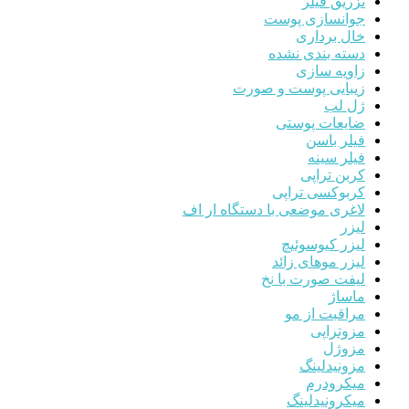
تزریق فیلر
جوانسازی پوست
خال برداری
دسته بندی نشده
زاویه سازی
زیبایی پوست و صورت
ژل لب
ضایعات پوستی
فیلر باسن
فیلر سینه
کربن تراپی
کربوکسی تراپی
لاغری موضعی با دستگاه ار اف
لیزر
لیزر کیوسوئیچ
لیزر موهای زائد
لیفت صورت با نخ
ماساژ
مراقبت از مو
مزوتراپی
مزوژل
مزونیدلینگ
میکرودرم
میکرونیدلینگ