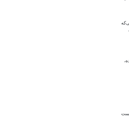
‌که
ه،
دست