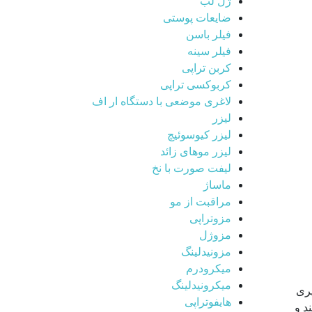
ژل لب
ضایعات پوستی
فیلر باسن
فیلر سینه
کربن تراپی
کربوکسی تراپی
لاغری موضعی با دستگاه ار اف
لیزر
لیزر کیوسوئیچ
لیزر موهای زائد
لیفت صورت با نخ
ماساژ
مراقبت از مو
مزوتراپی
مزوژل
مزونیدلینگ
میکرودرم
میکرونیدلینگ
یری
هایفوتراپی
د و