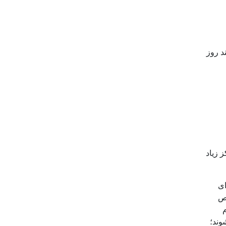
د روز
 زیاد
ای
صص
وند؛