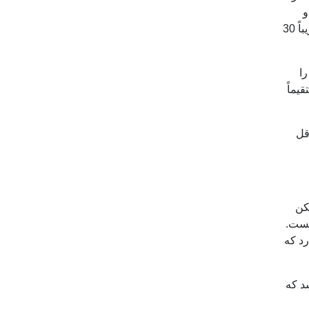
و
جراحی یا خونریزی است که نتایج آن نیز سریع قابل مشاهده است. مدت‌زمانی نیز که برای تزریق مواد فیلر احتیاج دارید تقریباً 30
ا
یماً
قل
کن
یست.
رد که
د که