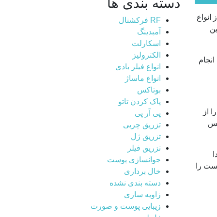
دسته بندی ها
انواع
RF فرکشنال
ین
آمبدینگ
اسکارلت
الکترولیز
انجام
انواع فیلر بادی
انواع ماساژ
بوتاکس
پاک کردن تاتو
ا از
پی آر پی
کس
تزریق چربی
تزریق ژل
تزریق فیلر
ا
جوانسازی پوست
وست را
خال برداری
دسته بندی نشده
زاویه سازی
زیبایی پوست و صورت