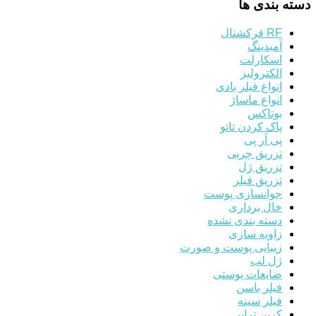
دسته بندی ها
RF فرکشنال
آمبدینگ
اسکارلت
الکترولیز
انواع فیلر بادی
انواع ماساژ
بوتاکس
پاک کردن تاتو
پی آر پی
تزریق چربی
تزریق ژل
تزریق فیلر
جوانسازی پوست
خال برداری
دسته بندی نشده
زاویه سازی
زیبایی پوست و صورت
ژل لب
ضایعات پوستی
فیلر باسن
فیلر سینه
کربن تراپی