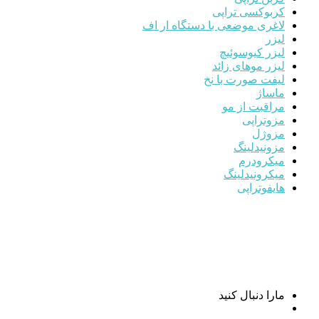
کربوکسی تراپی
لاغری موضعی با دستگاه ار اف
لیزر
لیزر کیوسوئیچ
لیزر موهای زائد
لیفت صورت با نخ
ماساژ
مراقبت از مو
مزوتراپی
مزوژل
مزونیدلینگ
میکرودرم
میکرونیدلینگ
هایفوتراپی
مارا دنبال کنید