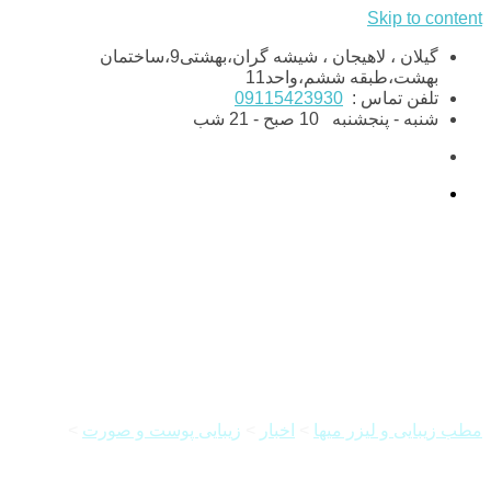
Skip to content
گیلان ، لاهیجان ، شیشه گران،بهشتی9،ساختمان
بهشت،طبقه ششم،واحد11
تلفن تماس :
09115423930
شنبه - پنجشنبه
10 صبح - 21 شب
انواع روش های برداشتن خال
مطب زیبایی و لیزر میها
>
اخبار
>
زیبایی پوست و صورت
>
انواع
روش های برداشتن خال