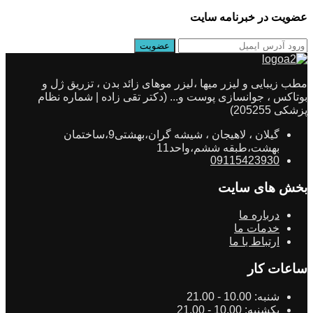
عضویت در خبرنامه سایت
مطب زیبایی و لیزر میها ،لیزر موهای زائد بدن ، تزریق ژل و
بوتاکس ، جوانسازی پوست و... (دکتر تقی زاده | شماره نظام
پزشکی 205255)
گیلان ، لاهیجان ، شیشه گران،بهشتی9،ساختمان
بهشت،طبقه ششم،واحد11
09115423930
بخش های سایت
درباره ما
خدمات ما
ارتباط با ما
ساعات کار
شنبه:
10.00 - 21.00
یکشنبه:
10.00 - 21.00