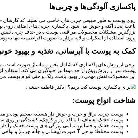
پاکسازی آلودگی‌ها و چربی‌ها
روی پوست به طور طبیعی چربی های خاصی می نشیند که کارشان حفظ 
باعث ایجاد آکنه و جوش می شود. پاکسازی چربی های اضافی روی پوست
بزرگترین مشکلات محصولات مراقبتی پوست ه در حذف چربی نقش دار
برود. استفاده از اسکراب و لایه بردار به صورت افراطی نه تنها به پو
کمک به پوست با آبرسانی، تغذیه و بهبود خون
برخی از روش های پاکسازی که شامل بخور و ماساژ صورت است می توا
پوست سر از ریزش بیش از حد موها نیز جلوگیری می کند. استفاده ا
این محصولات نقش مهمی در بهبود بافت، رنگ و حتی قوام پوست می
شناخت انواع پوست:
پوست چرب: براق و چرب و جوش دار هستند، ضخیم بوده و منافذ
پوست خشک: شفاف با منافذ ریز و کوچک، کشیدگی بر روی س
پوست خشک و حساس: تمامی ویژگی های پوست خشک را دارند وعل
پوست مختلط: نواحی T صورت (پیشانی و چانه چرب) و نواحی U صورت (کناره لب ،زیر چشم) خشک است و بر سطح پوست کشیدگی احساس می‌شود.