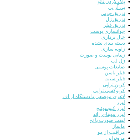
پاک کردن تاتو
پی آر پی
تزریق چربی
تزریق ژل
تزریق فیلر
جوانسازی پوست
خال برداری
دسته بندی نشده
زاویه سازی
زیبایی پوست و صورت
ژل لب
ضایعات پوستی
فیلر باسن
فیلر سینه
کربن تراپی
کربوکسی تراپی
لاغری موضعی با دستگاه ار اف
لیزر
لیزر کیوسوئیچ
لیزر موهای زائد
لیفت صورت با نخ
ماساژ
مراقبت از مو
مزوتراپی