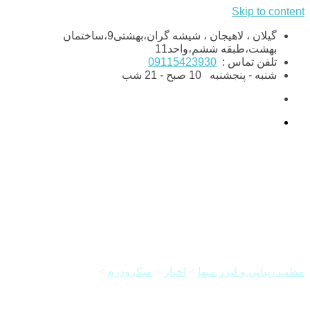
Skip to content
گیلان ، لاهیجان ، شیشه گران،بهشتی9،ساختمان
بهشت،طبقه ششم،واحد11
تلفن تماس :
09115423930
شنبه - پنجشنبه
10 صبح - 21 شب
با میکرودرم زیباتر شویم
مطب زیبایی و لیزر میها
>
اخبار
>
میکرودرم
>
با میکرودرم زیباتر
شویم