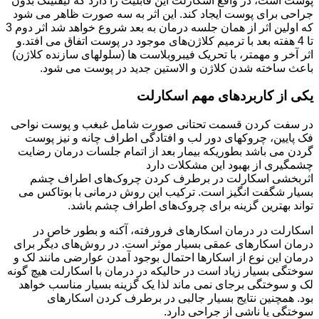
پوست است، در واقع اسکارلت این قابلیت را دارد که لیفتینگ بدون
جراحی برای پوست ایجاد کند. این اثر به سه صورت ظاهر می شود
که اولین اثر از همان جلسه درمان به بعد شروع خواهد شد اثر دوم 3
تا 4 هفته بعد با ترمیم کلاژن‌های موجود در پوست اتفاق می افتد.و
اثر آخر و مهمتر، با تحریک فیبروبلاست ها (سلولهای سازنده کلاژن)
باعث ساخته شدن کلاژن و الاستین جدید در پوست می شود.
یکی از کاربردهای مهم اسکارلت
در سفت کردن قسمت تحتانی صورت شامل غبغب و پوست نواحی
فک پایین، چروکهای دور لب و افتادگی اطراف چانه و نیز پوست
گردن می باشد بطوریکه بیمار بعد از اتمام جلسات درمان رضایت
چشمگیری از بهبود این مشکلات دارد
اثربخشی اسکارلت در برطرف کردن چروک‌های اطراف چشم
بسیار شگفت انگیز است. ترکیب این روش درمانی با بوتاکس می
تواند بهترین گزینه برای چروک‌های اطراف چشم باشد.
اسکارلت در درمان اسکارهای فرورفته، آکنه و بطور خاص در
درمان اسکارهای عمقی بسیار موثر است. در روش‌های دیگر برای
درمان این نوع از اسکارها احتمال بوجود آمدن عوارضی مانند لک و
سوختگی بسیار زیاد است در حالیکه در درمان با اسکارلت هیچ گونه
لک و سوختگی برجای نمی ماند لذا یک گزینه بسیار مناسب خواهد
بود. همچنین نتایج بسیار جالبی در برطرف کردن اسکارهای
سوختگی یا ناشی از جراحی دارد.