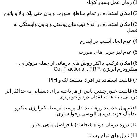
1) زمان عمل بسیار کوتاه
2) امکان استفاده در تمام مناطق صورت و بدن حتی پلک بالا و پائین
3) امکان استفاده در انواع تیپ های پوستی و بدون وابستگی به
فصل
4) عدم ایجاد آسیب در اپیدرم
5) عدم لیز چربی های صورت
6) امکان ترکیب بااکثر روش های درمانی از جمله مزوتراپی ،
میکرودرم ابریژن ،Co₂ Fractional , PRP
7) قابلیت استفاده در افراد مستعد لک و PIH
8) قابلیت عبور چندین پاس از هر ناحیه برای دستیابی به حداکثر اثر
درمانی ، به علت فقدان درد و خونریزی
9) تسهیل جذب داروها به داخل پوست توسط تکنولوژی میکرو
نیدلینگ جهت درمان الوپشی وجوانسازی
10) دوره درمان کوتاه (3جلسه) با فواصل ماهی یکبار
11) نیدل های تمام رسانا