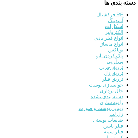
دسته بندی ها
RF فرکشنال
آمبدینگ
اسکارلت
الکترولیز
انواع فیلر بادی
انواع ماساژ
بوتاکس
پاک کردن تاتو
پی آر پی
تزریق چربی
تزریق ژل
تزریق فیلر
جوانسازی پوست
خال برداری
دسته بندی نشده
زاویه سازی
زیبایی پوست و صورت
ژل لب
ضایعات پوستی
فیلر باسن
فیلر سینه
کربن تراپی