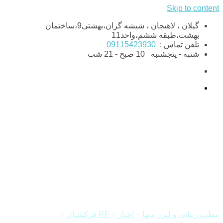
Skip to content
گیلان ، لاهیجان ، شیشه گران،بهشتی9،ساختمان
بهشت،طبقه ششم،واحد11
تلفن تماس :
09115423930
شنبه - پنجشنبه
10 صبح - 21 شب
ترمیم پوست و مهم ترین کاربرد
اسکارلت
مطب زیبایی و لیزر میها
>
اخبار
>
RF فرکشنال
>
ترمیم پوست و