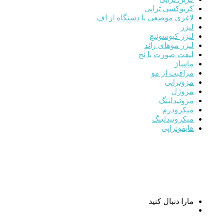
کربوکسی تراپی
لاغری موضعی با دستگاه ار اف
لیزر
لیزر کیوسوئیچ
لیزر موهای زائد
لیفت صورت با نخ
ماساژ
مراقبت از مو
مزوتراپی
مزوژل
مزونیدلینگ
میکرودرم
میکرونیدلینگ
هایفوتراپی
مارا دنبال کنید