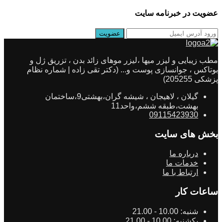
عضویت در خبرنامه سایت
مطب زیبایی و لیزر میها ،لیزر موهای زائد بدن ، تزریق ژل و
بوتاکس ، جوانسازی پوست و... (دکتر تقی زاده | شماره نظام
پزشکی 205255)
گیلان ، لاهیجان ، شیشه گران،بهشتی9،ساختمان
بهشت،طبقه ششم،واحد11
09115423930
بخش های سایت
درباره ما
خدمات ما
ارتباط با ما
ساعات کار
شنبه:
10.00 - 21.00
یکشنبه:
10.00 - 21.00