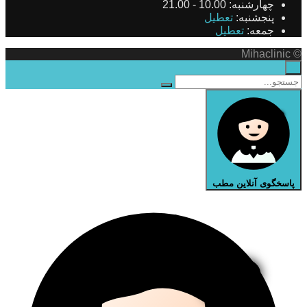
چهارشنبه:
10.00 - 21.00
پنجشنبه:
تعطیل
جمعه:
تعطیل
© Mihaclinic
×
پاسخگوی آنلاین مطب