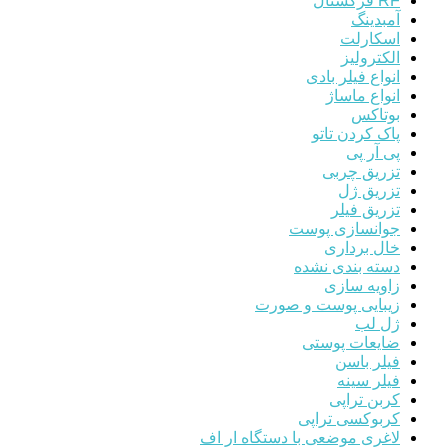
RF فرکشنال
آمبدینگ
اسکارلت
الکترولیز
انواع فیلر بادی
انواع ماساژ
بوتاکس
پاک کردن تاتو
پی آر پی
تزریق چربی
تزریق ژل
تزریق فیلر
جوانسازی پوست
خال برداری
دسته بندی نشده
زاویه سازی
زیبایی پوست و صورت
ژل لب
ضایعات پوستی
فیلر باسن
فیلر سینه
کربن تراپی
کربوکسی تراپی
لاغری موضعی با دستگاه ار اف