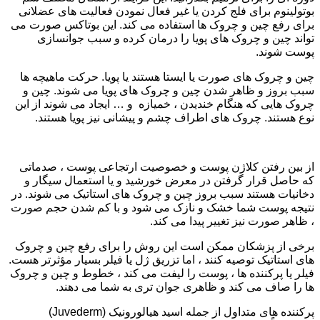
بوتولینوم برای فلج کردن یا غیر فعال نمودن فعالیت های عضلانی
برای رفع چین و چروک ها استفاده می کند. این بوتاکس صورت می
تواند چین و چروک های پویا را درمان کرده و سبب جوانسازی
پوست شوند.
چین و چروک های صورت یا ایستا هستند یا پویا. حرکت ماهیچه ها
سبب بروز و ظاهر شدن چین و چروک های پویا می شوند. چین و
چروک هایی که هنگام خندیدن ، خمیازه و … ایجاد می شوند از این
نوع هستند. چروک های اطراف چشم و پیشانی نیز پویا هستند.
از بین رفتن کلاژن پوست و خصوصیت ارتجاعی پوست ، صدماتی
که حاصل قرار گرفتن در معرض خورشید و یا استعمال سیگار و
دخانیات هستند سبب بروز چین و چروک های استاتیک می شوند. در
نتیجه پوست شما خشک و نازک می شود و با کم شدن حجم صورت
، ظاهر صورت نیز تغییر پیدا می کند.
برخی از پزشکان ممکن است این روش را برای رفع چین و چروک
های استاتیک توصیه کنند ، اما تزریق ژل یا فیلر بسیار مؤثرتر هست.
فیلر یا پرکننده ها ، پوست را لیفت می کند ، خطوط و چین و چروک
ها را صاف می کند و ظاهری جوان تری به شما می دهند.
پرکننده های متداول از جمله اسید هیالورونیک (Juvederm)