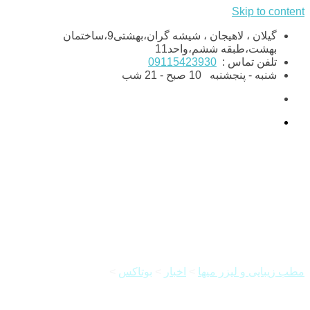
Skip to content
گیلان ، لاهیجان ، شیشه گران،بهشتی9،ساختمان
بهشت،طبقه ششم،واحد11
تلفن تماس :
09115423930
شنبه - پنجشنبه
10 صبح - 21 شب
تزریق بوتاکس صورت و پیشانی
مطب زیبایی و لیزر میها
>
اخبار
>
بوتاکس
>
تزریق بوتاکس صورت
و پیشانی