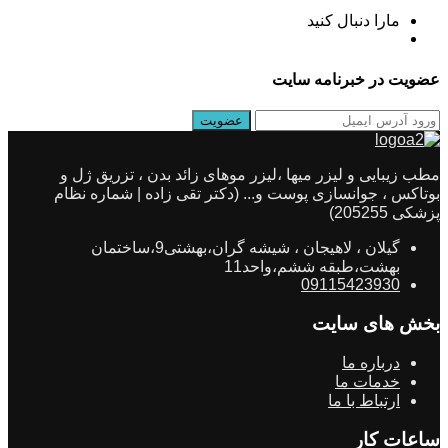
مارا دنبال کنید
عضویت در خبرنامه سایت
مطب زیبایی و لیزر میها ،لیزر موهای زائد بدن ، تزریق ژل و
بوتاکس ، جوانسازی پوست و... (دکتر تقی زاده | شماره نظام
پزشکی 205255)
گیلان ، لاهیجان ، شیشه گران،بهشتی9،ساختمان
بهشت،طبقه ششم،واحد11
09115423930
بخش های سایت
درباره ما
خدمات ما
ارتباط با ما
ساعات کار