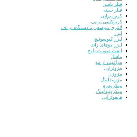
فیلر باسن
فیلر سینه
کربن تراپی
کربوکسی تراپی
لاغری موضعی با دستگاه ار اف
لیزر
لیزر کیوسوئیچ
لیزر موهای زائد
لیفت صورت با نخ
ماساژ
مراقبت از مو
مزوتراپی
مزوژل
مزونیدلینگ
میکرودرم
میکرونیدلینگ
هایفوتراپی