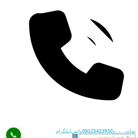
تماس رزرو
09115423930
واتس‌اپ
تلگرام
📞