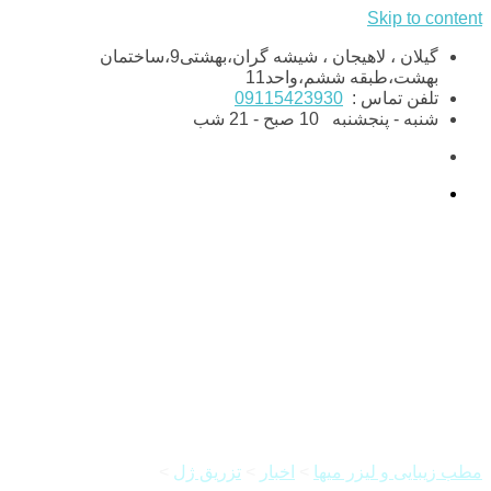
Skip to content
گیلان ، لاهیجان ، شیشه گران،بهشتی9،ساختمان
بهشت،طبقه ششم،واحد11
تلفن تماس :
09115423930
شنبه - پنجشنبه
10 صبح - 21 شب
تزریق فیلر خط خنده و مزایای
آن
مطب زیبایی و لیزر میها
>
اخبار
>
تزریق ژل
>
تزریق فیلر خط خنده