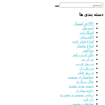
دسته بندی ها
RF فرکشنال
آمبدینگ
اسکارلت
الکترولیز
انواع فیلر بادی
انواع ماساژ
بوتاکس
پاک کردن تاتو
پی آر پی
تزریق چربی
تزریق ژل
تزریق فیلر
جوانسازی پوست
خال برداری
دسته بندی نشده
زاویه سازی
زیبایی پوست و صورت
ژل لب
ضایعات پوستی