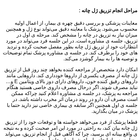
مراحل انجام تزریق ژل چانه :
معاینات پزشکی و بررسی دقیق چهره ی بیمار، از اعمال اولیه
محسوب می‌شود. پزشک با معاینه دقیق می‌تواند نوع ژل و همچنین
میزان نیاز به تزریق در چانه را مشخص کند. مرحله ی اول در
تزریق، جلسه ی مشاوره است. در این جلسه فرد می‌تواند در مورد
انتظارات خود از تزریق ژل چانه بطور مفصل صحبت کرده و تردید
های خود را برطرف کند. در جلسه ی مشاوره پزشک تمام توضیحات
و توصیه ها را به بیمار گوشزد می‌کند.
امکان دارد متخصص از مراجعه کننده بخواهد چند روز قبل از تزریق
ژل چانه از مصرف یکسری از داروها خودداری کند. داروهایی مانند
داروهای رقیق کننده خون، داروهای دارای دوز بالای ویتامین E و…
نباید مصرف شوند. اگر درحال مصرف داروی خاصی هستید هنگام
مراجعه به پزشک، در جلسه ی مشاوره اعلام کنید چراکه ممکن
است مصرف آن دارو در روند درمان اثر مخرب داشته باشد. در
جلسه ی اول همچنین اگر سابقه ی بیماری خاصی نیز دارید حتما با
پزشک در میان بگذارید.
قطعا پزشک از فرد می‌خواهد خواسته ها و توقعات خود را از تزریق
ژل چانه بیان کند، به راحتی در مورد این امر صحبت کرده و به نتیجه
ی واقع بینانه ای برسید، چرا که آگاهی قبل از انجام تزریق، می‌تواند
رضایت پس از انجام را برای شما به ارمغان آورد.