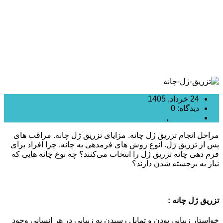
24 خرداد, 1405
دیدگاه: 0
تزریق ژل
,
تزریق فیلر
مراحل انجام تزریق ژل چانه. مزایای تزریق ژل چانه. مراقب های
پس از تزریق ژل. انوع روش های فرمدهی به چانه. چرا افراد برای
فرم دهی چانه تزریق ژل را انتخاب می‌کنند؟ چه نوع چانه هایی که
نیاز به برجسته شدن دارند؟
تزریق ژل چانه :
خواستار زیبایی بودن و تمایل رسیدن به زیبایی در هر انسانی وجود