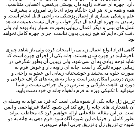
دارد. چهره ای صاف، زاویه دار، پوستی بی‌نقص، اعضایی متناسب،
همه و همه برای هر فرد جایگاه ویژه ای دارد. امروزه با پیشرفت
علم پزشکی بسیاری از اعمال پزشکی به راحتی قابل انجام است. و
رسیدن به چهره ای ایده آل دیگر خواب و خیال نیست همیشه شاهد
عمل های بینی و دیگر اعمال زیبایی بصورت بسیار زیاد بوده ایم ولی
دقت کرده ایم که هیچ زیبایی بدون تناسب اجزای چهره کامل نخواهد
بود.
گاهی افراد انواع اعمال زیبایی را امتحان کرده ولی باز شاهد چیزی
ناخوشایند در چهره شان هستند. چانه یکی از اجزای چهره است که
شاید توجه زیادی به آن نمی‌شود، ولی زیبایی آن بطور شگرفی در
زیبایی چهره تاثیرگذار است. چانه ای زاویه دار و خوش فرم به
صورت جلوه می‌بخشد و خوشبختانه زیبایی این عضو به راحتی و
بدون دردسر امکان پذیر است و نیاز به هزینه های گزاف جراحی و
دوره ی نقاهت طولانی و استرس در یک جراحی نیست و شما
میتوانید با تکنیکی ویژه به فرم دلخواه چانه ی خود دست یابید.
تزریق ژل چانه یکی از شیوه هایی است که فرد می‌تواند به وسیله ی
آن ناهنجاری های چانه را رفع کند این شیوه کاملا غیرتهاجمی و ایمن
است. در این مقاله اطلاعاتی ارائه خواهیم کرد که مخاطب بتواند
بطور کامل از جزئیات این شیوه آگاه شود. فرم دهی به چانه به دو
شیوه ی تزریق ژل و تزریق چربی انجام می‌پذیرد.