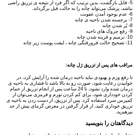
5- قابل بازگشت، بدین ترتیب که اگر فرد از نتیجه ی تزریق راضی
نباشد، پزشک می‌تواند چانه را به حالت قبل برگرداند.
6- عدم بوجود آمدن عفونت
7- برجسته شدن ناحیه ی چانه
8- پُر شدن چانه
9- رفع چروک های ناحیه
10- ترمیم و قرینه شدن چانه
11- تصحیح حالت فرورفتگی چانه ، لیفت پوست زیر چانه
مراقب های پس از تزریق ژل چانه:
تا رفع ورم و بهبودی نباید ناحیه درمان شده را آرایش کرد، در
خوابیدن رعایت شود، صورت رو به بالا باشد تا فشاری به ناحیه ی
درمان شده وارد نشود، تا 24 ساعت پس از انجام تزریق از حمام
کردن خودداری شود، برای کم کردن تورم و قرمزی می‌توان از
کمپرس سرد استفاده کرد. پس از تزریق، از دست زدن به ناحیه ی
تزریق خوداری کنید، از قرار گرفتن در معرض گرمای بیش از حد
بپرهیزید.
دیدگاهتان را بنویسید