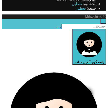
پنجشنبه:
تعطیل
جمعه:
تعطیل
© Mihaclinic
×
پاسخگوی آنلاین مطب