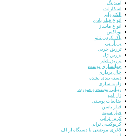
آمبدینگ
اسکارلت
الکترولیز
انواع فیلر بادی
انواع ماساژ
بوتاکس
پاک کردن تاتو
پی آر پی
تزریق چربی
تزریق ژل
تزریق فیلر
جوانسازی پوست
خال برداری
دسته بندی نشده
زاویه سازی
زیبایی پوست و صورت
ژل لب
ضایعات پوستی
فیلر باسن
فیلر سینه
کربن تراپی
کربوکسی تراپی
لاغری موضعی با دستگاه ار اف
لیزر