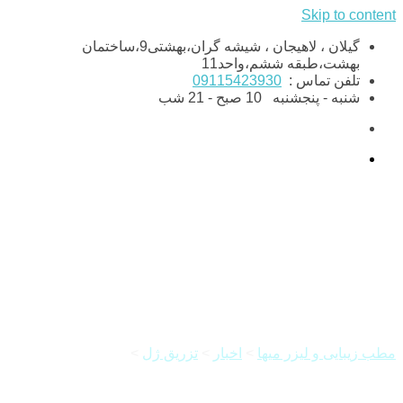
Skip to content
گیلان ، لاهیجان ، شیشه گران،بهشتی9،ساختمان
بهشت،طبقه ششم،واحد11
تلفن تماس :
09115423930
شنبه - پنجشنبه
10 صبح - 21 شب
تزریق ژل چانه
مطب زیبایی و لیزر میها
>
اخبار
>
تزریق ژل
>
تزریق ژل چانه