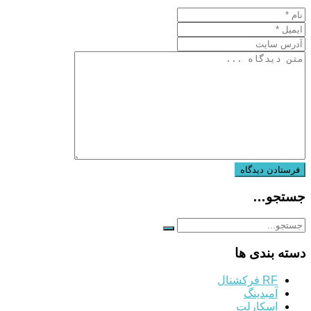
جستجو…
دسته بندی ها
RF فرکشنال
آمبدینگ
اسکارلت