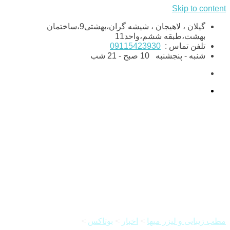
Skip to content
گیلان ، لاهیجان ، شیشه گران،بهشتی9،ساختمان
بهشت،طبقه ششم،واحد11
تلفن تماس :
09115423930
شنبه - پنجشنبه
10 صبح - 21 شب
تفاوت میان تزریق بوتاکس و
تزریق ژل در چیست؟
مطب زیبایی و لیزر میها
>
اخبار
>
بوتاکس
>
تفاوت میان تزریق