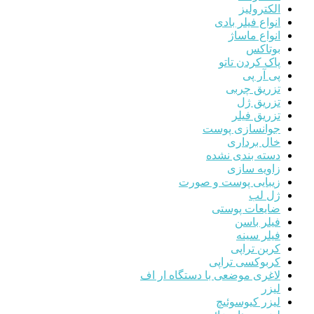
الکترولیز
انواع فیلر بادی
انواع ماساژ
بوتاکس
پاک کردن تاتو
پی آر پی
تزریق چربی
تزریق ژل
تزریق فیلر
جوانسازی پوست
خال برداری
دسته بندی نشده
زاویه سازی
زیبایی پوست و صورت
ژل لب
ضایعات پوستی
فیلر باسن
فیلر سینه
کربن تراپی
کربوکسی تراپی
لاغری موضعی با دستگاه ار اف
لیزر
لیزر کیوسوئیچ