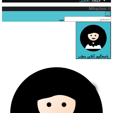
جمعه:
تعطیل
© Mihaclinic
×
پاسخگوی آنلاین مطب