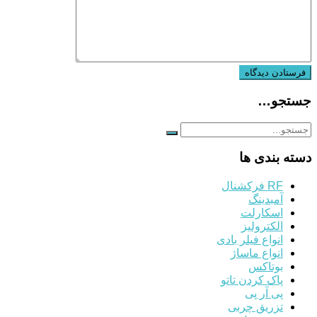
جستجو…
دسته بندی ها
RF فرکشنال
آمبدینگ
اسکارلت
الکترولیز
انواع فیلر بادی
انواع ماساژ
بوتاکس
پاک کردن تاتو
پی آر پی
تزریق چربی