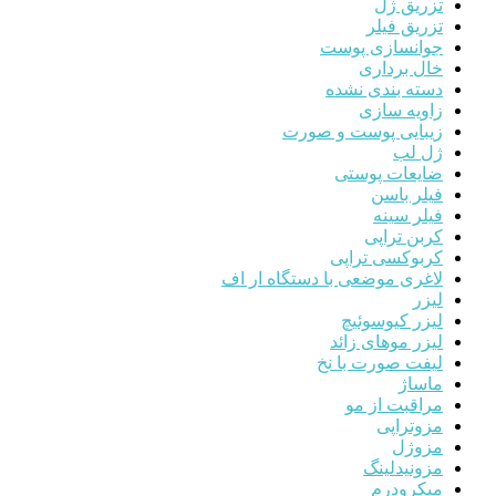
تزریق ژل
تزریق فیلر
جوانسازی پوست
خال برداری
دسته بندی نشده
زاویه سازی
زیبایی پوست و صورت
ژل لب
ضایعات پوستی
فیلر باسن
فیلر سینه
کربن تراپی
کربوکسی تراپی
لاغری موضعی با دستگاه ار اف
لیزر
لیزر کیوسوئیچ
لیزر موهای زائد
لیفت صورت با نخ
ماساژ
مراقبت از مو
مزوتراپی
مزوژل
مزونیدلینگ
میکرودرم