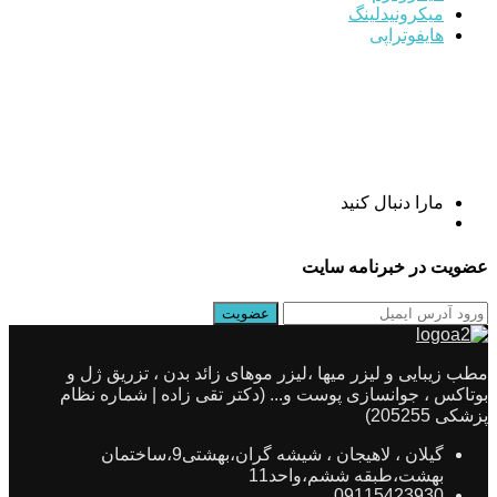
میکرونیدلینگ
هایفوتراپی
مارا دنبال کنید
عضویت در خبرنامه سایت
مطب زیبایی و لیزر میها ،لیزر موهای زائد بدن ، تزریق ژل و
بوتاکس ، جوانسازی پوست و... (دکتر تقی زاده | شماره نظام
پزشکی 205255)
گیلان ، لاهیجان ، شیشه گران،بهشتی9،ساختمان
بهشت،طبقه ششم،واحد11
09115423930