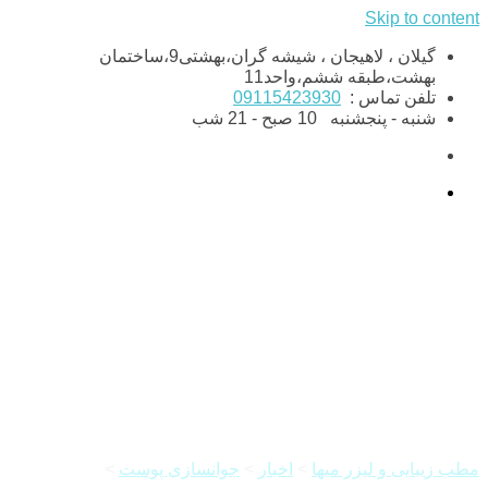
Skip to content
گیلان ، لاهیجان ، شیشه گران،بهشتی9،ساختمان
بهشت،طبقه ششم،واحد11
تلفن تماس :
09115423930
شنبه - پنجشنبه
10 صبح - 21 شب
تمیز کردن پوست صورت با
پاکسازی
مطب زیبایی و لیزر میها
>
اخبار
>
جوانسازی پوست
>
تمیز کردن