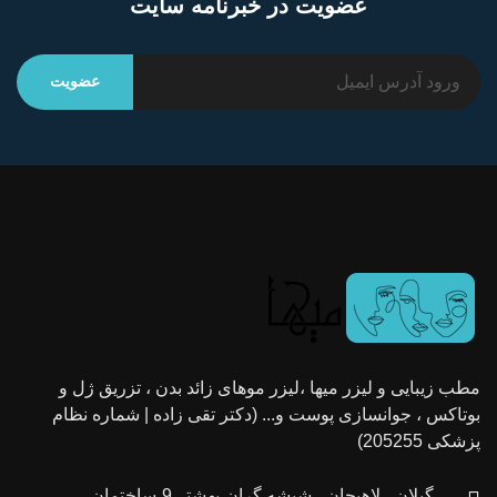
عضویت در خبرنامه سایت
مطب زیبایی و لیزر میها ،لیزر موهای زائد بدن ، تزریق ژل و
بوتاکس ، جوانسازی پوست و... (دکتر تقی زاده | شماره نظام
پزشکی 205255)
گیلان ، لاهیجان ، شیشه گران،بهشتی9،ساختمان