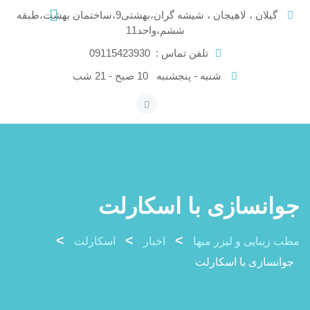
Skip
گیلان ، لاهیجان ، شیشه گران،بهشتی9،ساختمان بهشت،طبقه
to
ششم،واحد11
content
تلفن تماس :
09115423930
شنبه - پنجشنبه
10 صبح - 21 شب
جوانسازی با اسکارلت
>
>
>
مطب زیبایی و لیزر میها
اخبار
اسکارلت
جوانسازی با اسکارلت