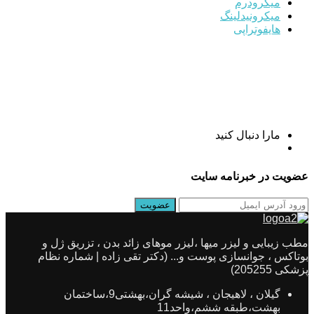
میکرودرم
میکرونیدلینگ
هایفوتراپی
مارا دنبال کنید
عضویت در خبرنامه سایت
مطب زیبایی و لیزر میها ،لیزر موهای زائد بدن ، تزریق ژل و
بوتاکس ، جوانسازی پوست و... (دکتر تقی زاده | شماره نظام
پزشکی 205255)
گیلان ، لاهیجان ، شیشه گران،بهشتی9،ساختمان
بهشت،طبقه ششم،واحد11