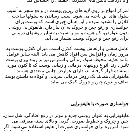
و یا دریافت پالس های الکتریکی خفیفی را احساس کند.
تمرکز امواج بر روی لایه های زیرین پوست در واقع منجر به آسیب
سلول های این ناحیه می شود. آسیب رساندن به سلولها ساخت
کلاژن را تشدید نموده و این همان چیزی است که پوست برای
جوانسازی و رفع چین و چروک به آن نیاز دارد. هایفوتراپی روشی
بدون عوارض، کم هزینه و موثر نسبت به سایر روشهای درمانی
برای رفع چین و چروک پوست بشمار می آید.
عامل سفتی و ارتعاش پوست کلاژن است. میزان کلاژن پوست به
مرور زمان و افزایش سن افراد کاهش می یابد. البته سایر عوامل
مانند تغذیه، محیط، سبک زندگی و استرس نیز بر روند پیری پوست
تاثیر دارند. انواع روشهای درمانی و زیبایی پوست که تا کنون مورد
استفاده قرار گرفته اند، دارای عوارض جانبی متعددی هستند.
هایفوتراپی همانند یک روش درمانی سرپایی و کوتاه به داشتن پوستی
صاف و بدون چین و چروک کمک می نماید.
جوانسازی صورت با هایفوتراپی
هایفوتراپی به عنوان روشی جدید و موثر در رفع افتادگی، شل شدن،
چین و چروک و خطوط صورت، گردن و بالای سینه معرفی می
شود. امروزه برای جوانسازی صورت از هایفو استفاده می شود. اگر