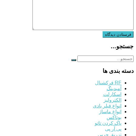
جستجو…
دسته بندی ها
RF فرکشنال
آمبدینگ
اسکارلت
الکترولیز
انواع فیلر بادی
انواع ماساژ
بوتاکس
پاک کردن تاتو
پی آر پی
تزریق چربی