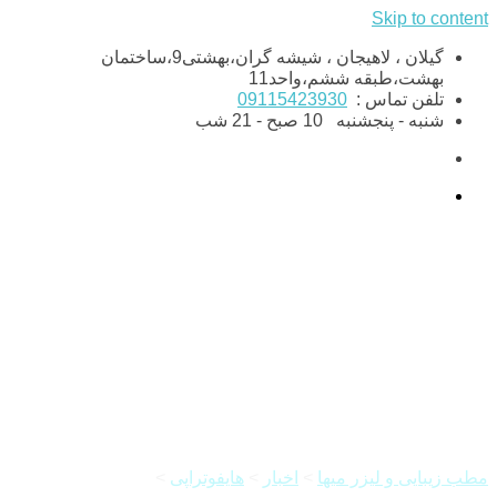
Skip to content
گیلان ، لاهیجان ، شیشه گران،بهشتی9،ساختمان
بهشت،طبقه ششم،واحد11
تلفن تماس :
09115423930
شنبه - پنجشنبه
10 صبح - 21 شب
جوانسازی صورت با هایفوتراپی
گیلان
مطب زیبایی و لیزر میها
>
اخبار
>
هایفوتراپی
>
جوانسازی صورت با