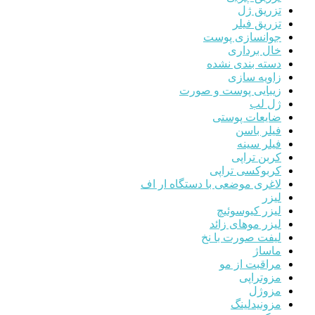
تزریق ژل
تزریق فیلر
جوانسازی پوست
خال برداری
دسته بندی نشده
زاویه سازی
زیبایی پوست و صورت
ژل لب
ضایعات پوستی
فیلر باسن
فیلر سینه
کربن تراپی
کربوکسی تراپی
لاغری موضعی با دستگاه ار اف
لیزر
لیزر کیوسوئیچ
لیزر موهای زائد
لیفت صورت با نخ
ماساژ
مراقبت از مو
مزوتراپی
مزوژل
مزونیدلینگ