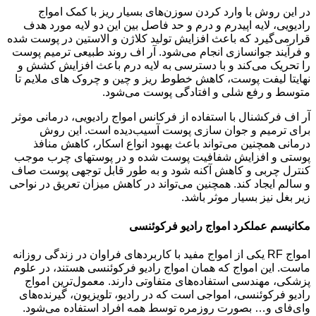
در این روش با وارد کردن سوزن‌های بسیار ریز با کمک امواج
رادیویی، لایه اپیدرم و درم و حد فاصل بین این دو لایه مورد هدف
قرارمی‌گیرد که باعث افزایش تولید کلاژن و الاستین در پوست شده
و فرآیند جوانسازی انجام می‌شود. آر اف روند طبیعی ترمیم پوست
را تحریک می‌کند و با دسترسی به لایه درم باعث افزایش کشش و
نهایتا لیفت پوست، کاهش خطوط ریز و چین و چروک های ملایم تا
متوسط و رفع شلی و افتادگی پوست می‌شود.
آر اف فرکشنال با استفاده از فرکانس امواج رادیویی، درمانی موثر
برای ترمیم و جوان سازی پوست آسیب‌دیده است. این روش
درمانی همچنین می‌تواند باعث بهبود انواع اسکار، کاهش منافذ
پوستی و افزایش شفافیت پوست شده و در پوستهای چرب موجب
کنترل چربی و کاهش آکنه شود و به طور قابل توجهی پوست صاف
و سالم ایجاد کند. همچنین می‌تواند در کاهش میزان تعریق در نواحی
زیر بغل نیز بسیار موثر باشد.
مکانیسم عملکرد امواج رادیو فرکوئنسی
امواج RF یکی از امواج مفید با کاربردهای فراوان در زندگی روزانه
ماست. این امواج که همان امواج رادیو فرکوئنسی هستند، در علوم
پزشکی، مهندسی استفاده‌های متفاوتی دارند. معمول‌ترین امواج
رادیو فرکوئنسی، امواجی است که در رادیو، تلویزیون، گیرنده‌های
وای‌فای و… بصورت روزمره توسط همه افراد استفاده می‌شود.