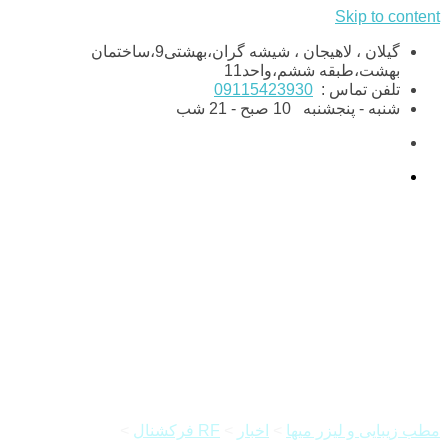
Skip to content
گیلان ، لاهیجان ، شیشه گران،بهشتی9،ساختمان
بهشت،طبقه ششم،واحد11
تلفن تماس :
09115423930
شنبه - پنجشنبه
10 صبح - 21 شب
جوانسازی پوست با آر اف
فرکشنال
مطب زیبایی و لیزر میها
>
اخبار
>
RF فرکشنال
>
جوانسازی