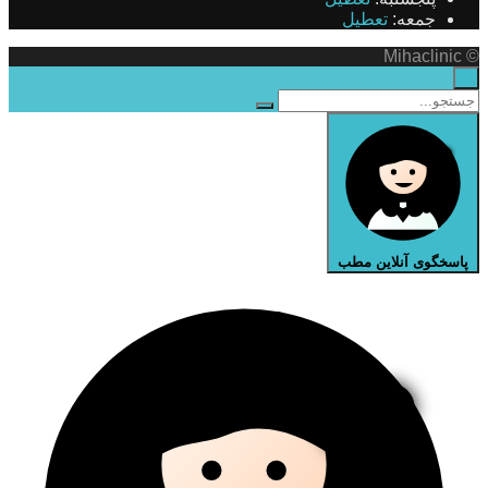
جمعه:
تعطیل
© Mihaclinic
×
پاسخگوی آنلاین مطب