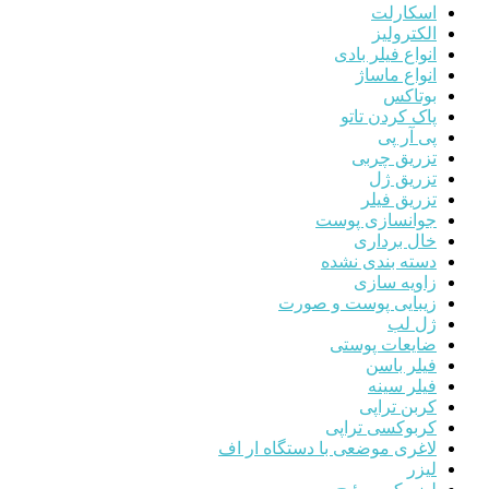
اسکارلت
الکترولیز
انواع فیلر بادی
انواع ماساژ
بوتاکس
پاک کردن تاتو
پی آر پی
تزریق چربی
تزریق ژل
تزریق فیلر
جوانسازی پوست
خال برداری
دسته بندی نشده
زاویه سازی
زیبایی پوست و صورت
ژل لب
ضایعات پوستی
فیلر باسن
فیلر سینه
کربن تراپی
کربوکسی تراپی
لاغری موضعی با دستگاه ار اف
لیزر