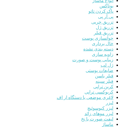
انواع ماساژ
بوتاکس
پاک کردن تاتو
پی آر پی
تزریق چربی
تزریق ژل
تزریق فیلر
جوانسازی پوست
خال برداری
دسته بندی نشده
زاویه سازی
زیبایی پوست و صورت
ژل لب
ضایعات پوستی
فیلر باسن
فیلر سینه
کربن تراپی
کربوکسی تراپی
لاغری موضعی با دستگاه ار اف
لیزر
لیزر کیوسوئیچ
لیزر موهای زائد
لیفت صورت با نخ
ماساژ