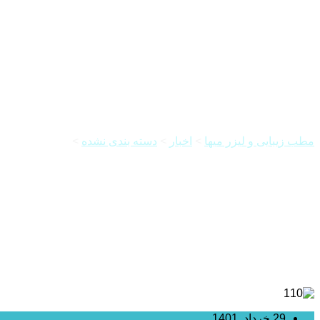
درمان آلوپسی با مزوتراپی
مطب زیبایی و لیزر میها
>
اخبار
>
دسته بندی نشده
>
درمان آلوپسی ب
29 خرداد, 1401