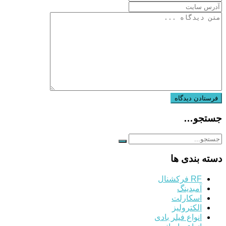
جستجو…
دسته بندی ها
RF فرکشنال
آمبدینگ
اسکارلت
الکترولیز
انواع فیلر بادی