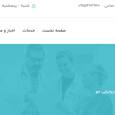
 تماس :
09115423930
شنبه - پنجشنبه
صفحه نخست
خدمات
اخبار و م
زوتراپی مو