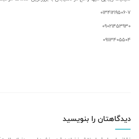
01341219506-7
09021453930
09113405504
دیدگاهتان را بنویسید