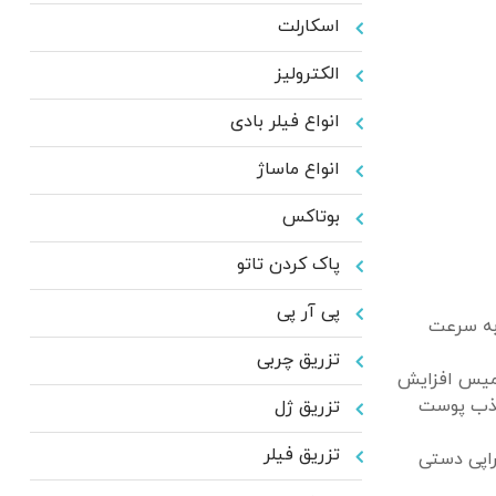
اسکارلت
الکترولیز
انواع فیلر بادی
انواع ماساژ
بوتاکس
پاک کردن تاتو
پی آر پی
به سرعت
تزریق چربی
درمیس افزایش
 جذب پوست
تزریق ژل
تزریق فیلر
راپی دستی