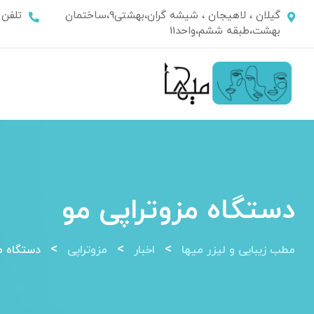
Ski
گیلان ، لاهیجان ، شیشه گران،بهشتی9،ساختمان
تلفن
t
بهشت،طبقه ششم،واحد11
conten
دستگاه مزوتراپی مو
>
>
>
مطب زیبایی و لیزر میها
اخبار
مزوتراپی
دستگاه م