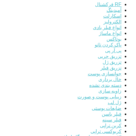
RF فرکشنال
آمبدینگ
اسکارلت
الکترولیز
انواع فیلر بادی
انواع ماساژ
بوتاکس
پاک کردن تاتو
پی آر پی
تزریق چربی
تزریق ژل
تزریق فیلر
جوانسازی پوست
خال برداری
دسته بندی نشده
زاویه سازی
زیبایی پوست و صورت
ژل لب
ضایعات پوستی
فیلر باسن
فیلر سینه
کربن تراپی
کربوکسی تراپی