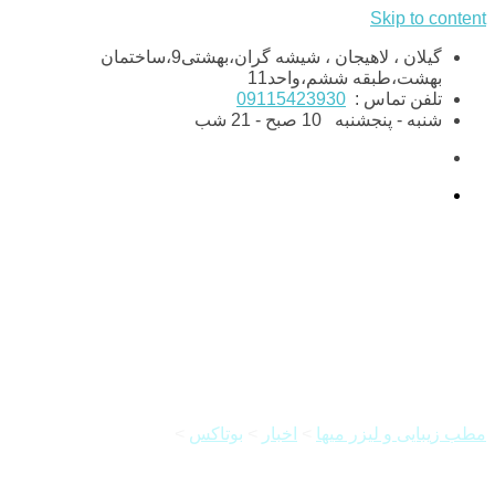
Skip to content
گیلان ، لاهیجان ، شیشه گران،بهشتی9،ساختمان
بهشت،طبقه ششم،واحد11
تلفن تماس :
09115423930
شنبه - پنجشنبه
10 صبح - 21 شب
رفع چین و چروک با بوتاکس
مطب زیبایی و لیزر میها
>
اخبار
>
بوتاکس
>
رفع چین و چروک با
بوتاکس