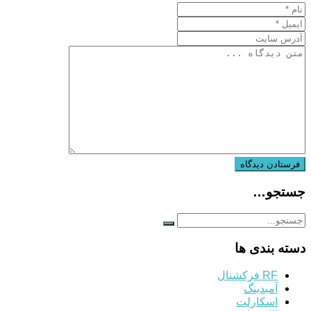
جستجو…
دسته بندی ها
RF فرکشنال
آمبدینگ
اسکارلت