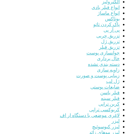
الکترولیز
انواع فیلر بادی
انواع ماساژ
بوتاکس
پاک کردن تاتو
پی آر پی
تزریق چربی
تزریق ژل
تزریق فیلر
جوانسازی پوست
خال برداری
دسته بندی نشده
زاویه سازی
زیبایی پوست و صورت
ژل لب
ضایعات پوستی
فیلر باسن
فیلر سینه
کربن تراپی
کربوکسی تراپی
لاغری موضعی با دستگاه ار اف
لیزر
لیزر کیوسوئیچ
لیزر موهای زائد