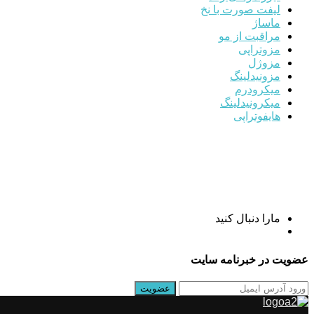
لیفت صورت با نخ
ماساژ
مراقبت از مو
مزوتراپی
مزوژل
مزونیدلینگ
میکرودرم
میکرونیدلینگ
هایفوتراپی
مارا دنبال کنید
عضویت در خبرنامه سایت