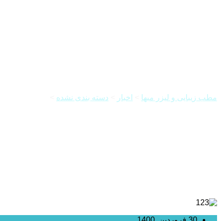
روش های شگفت انگیز جوانسازی 
مطب زیبایی و لیزر میها
>
اخبار
>
دسته بندی نشده
>
روش های شگفت 
30 فروردین, 1400