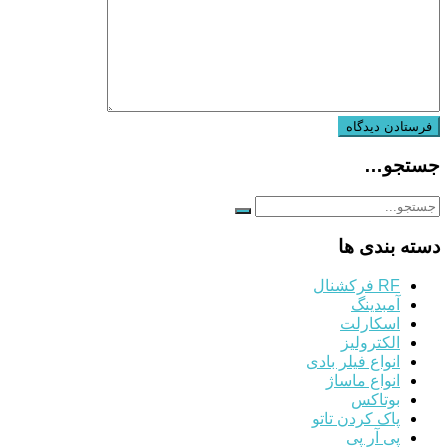
جستجو…
دسته بندی ها
RF فرکشنال
آمبدینگ
اسکارلت
الکترولیز
انواع فیلر بادی
انواع ماساژ
بوتاکس
پاک کردن تاتو
پی آر پی