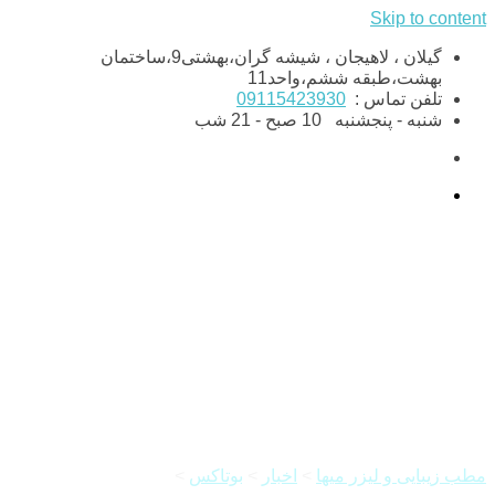
Skip to content
گیلان ، لاهیجان ، شیشه گران،بهشتی9،ساختمان
بهشت،طبقه ششم،واحد11
تلفن تماس :
09115423930
شنبه - پنجشنبه
10 صبح - 21 شب
عوامل ماندگاری بوتاکس پیشانی
چیست؟
مطب زیبایی و لیزر میها
>
اخبار
>
بوتاکس
>
عوامل ماندگاری