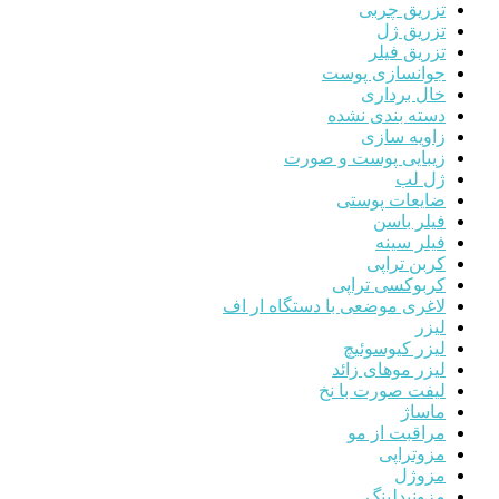
تزریق چربی
تزریق ژل
تزریق فیلر
جوانسازی پوست
خال برداری
دسته بندی نشده
زاویه سازی
زیبایی پوست و صورت
ژل لب
ضایعات پوستی
فیلر باسن
فیلر سینه
کربن تراپی
کربوکسی تراپی
لاغری موضعی با دستگاه ار اف
لیزر
لیزر کیوسوئیچ
لیزر موهای زائد
لیفت صورت با نخ
ماساژ
مراقبت از مو
مزوتراپی
مزوژل
مزونیدلینگ