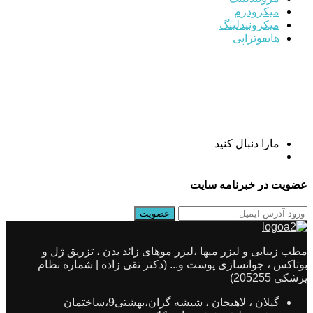
میکرودرم
میکرونیدلینگ
هایفوتراپی
مارا دنبال کنید
عضویت در خبرنامه سایت
مطب زیبایی و لیزر میها ،لیزر موهای زائد بدن ، تزریق ژل و
بوتاکس ، جوانسازی پوست و... (دکتر تقی زاده | شماره نظام
پزشکی 205255)
گیلان ، لاهیجان ، شیشه گران،بهشتی9،ساختمان