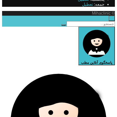
جمعه:
تعطیل
© Mihaclinic
×
پاسخگوی آنلاین مطب