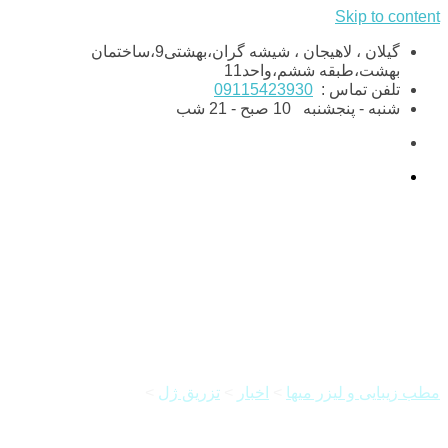
Skip to content
گیلان ، لاهیجان ، شیشه گران،بهشتی9،ساختمان
بهشت،طبقه ششم،واحد11
تلفن تماس :
09115423930
شنبه - پنجشنبه
10 صبح - 21 شب
فرم دادن و پر کردن لب با فیلر
مطب زیبایی و لیزر میها
>
اخبار
>
تزریق ژل
>
فرم دادن و پر کردن
لب با فیلر