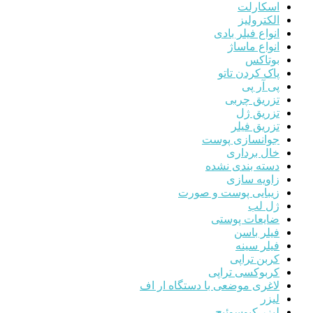
اسکارلت
الکترولیز
انواع فیلر بادی
انواع ماساژ
بوتاکس
پاک کردن تاتو
پی آر پی
تزریق چربی
تزریق ژل
تزریق فیلر
جوانسازی پوست
خال برداری
دسته بندی نشده
زاویه سازی
زیبایی پوست و صورت
ژل لب
ضایعات پوستی
فیلر باسن
فیلر سینه
کربن تراپی
کربوکسی تراپی
لاغری موضعی با دستگاه ار اف
لیزر
لیزر کیوسوئیچ