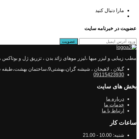
مارا دنبال کنید
عضویت در خبرنامه سایت
مطب زیبایی و لیزر میها ،لیزر موهای زائد بدن ، تزریق ژل و بوتاکس ، جو
گیلان ، لاهیجان ، شیشه گران،بهشتی9،ساختمان بهشت،طبقه ششم،واحد11
09115423930
بخش های سایت
درباره ما
خدمات ما
ارتباط با ما
ساعات کار
شنبه:
10.00 - 21.00