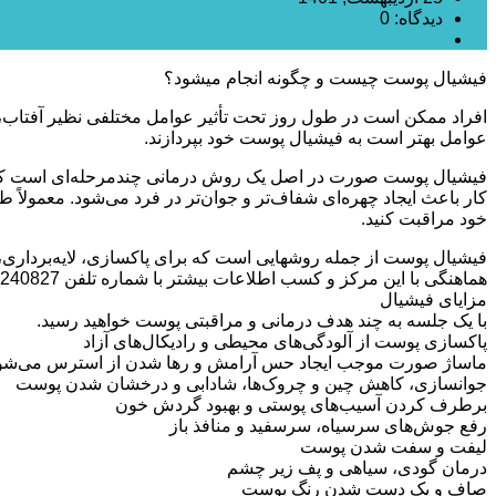
دیدگاه: 0
میکرودرم
فیشیال پوست چیست و چگونه انجام میشود؟
افراد ممکن است در طول روز تحت تأثیر عوامل مختلفی نظیر آفتاب
عوامل بهتر است به فیشیال پوست خود بپردازند.
فیشیال پوست صورت در اصل یک روش درمانی چندمرحله‌ای است که یکی
کار باعث ایجاد چهره‌ای شفاف‌تر و جوان‌تر در فرد می‌شود. معمولاً 
خود مراقبت کنید.
فیشیال پوست از جمله روشهایی است که برای پاکسازی، لایه‌‌بردار
هماهنگی با این مرکز و کسب اطلاعات بیشتر با شماره تلفن 32240827 – 031 تماس حاصل فرمایید.
مزایای فیشیال
با یک جلسه به چند هدف درمانی و مراقبتی پوست خواهید رسید.
پاکسازی پوست از آلودگی‌های محیطی و رادیکال‌های آزاد
ماساژ صورت موجب ایجاد حس آرامش و رها شدن از استرس می‌شو
جوانسازی، کاهش چین و چروک‌ها، شادابی و درخشان شدن پوست
برطرف کردن آسیب‌های پوستی و بهبود گردش خون
رفع جوش‌های سرسیاه، سرسفید و منافذ باز
لیفت و سفت شدن پوست
درمان گودی، سیاهی و پف زیر چشم
صاف و یک دست شدن رنگ پوست