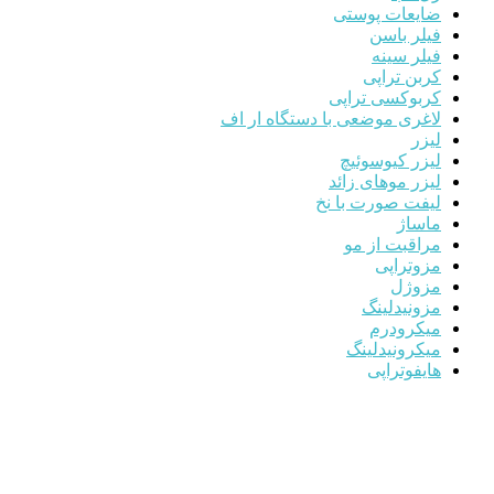
ضایعات پوستی
فیلر باسن
فیلر سینه
کربن تراپی
کربوکسی تراپی
لاغری موضعی با دستگاه ار اف
لیزر
لیزر کیوسوئیچ
لیزر موهای زائد
لیفت صورت با نخ
ماساژ
مراقبت از مو
مزوتراپی
مزوژل
مزونیدلینگ
میکرودرم
میکرونیدلینگ
هایفوتراپی