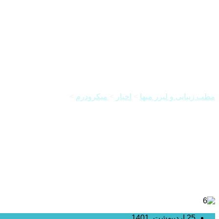
فیشیال پوست چیست و چگونه انج
مطب زیبایی و لیزر میها
>
اخبار
>
میکرودرم
>
فیشیال پوست چیست و
25 اردیبهشت, 1401