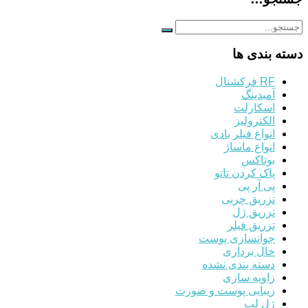
دسته بندی ها
RF فرکشنال
آمبدینگ
اسکارلت
الکترولیز
انواع فیلر بادی
انواع ماساژ
بوتاکس
پاک کردن تاتو
پی آر پی
تزریق چربی
تزریق ژل
تزریق فیلر
جوانسازی پوست
خال برداری
دسته بندی نشده
زاویه سازی
زیبایی پوست و صورت
ژل لب