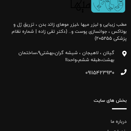
مطب زیبایی و لیزر میها ،لیزر موهای زائد بدن ، تزریق ژل و
بوتاکس ، جوانسازی پوست و... (دکتر تقی زاده | شماره نظام
پزشکی 205255)
گیلان ، لاهیجان ، شیشه گران،بهشتی9،ساختمان
بهشت،طبقه ششم،واحد11
09115423930
بخش های سایت
درباره ما