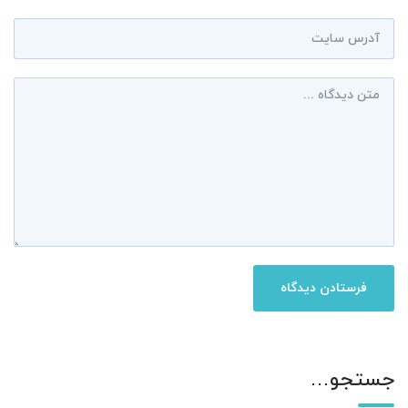
جستجو…