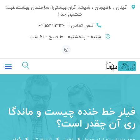
Ski
گیلان ، لاهیجان ، شیشه گران،بهشتی9،ساختمان بهشت،طبقه
t
ششم،واحد11
conten
تلفن تماس :
09115423930
شنبه - پنجشنبه
10 صبح - 21 شب
فیلر خط خنده چیست و ماندگا
ری آن چقدر است؟
>
>
>
مطب زیبایی و لیزر میها
اخبار
تزریق ژل
فیلر