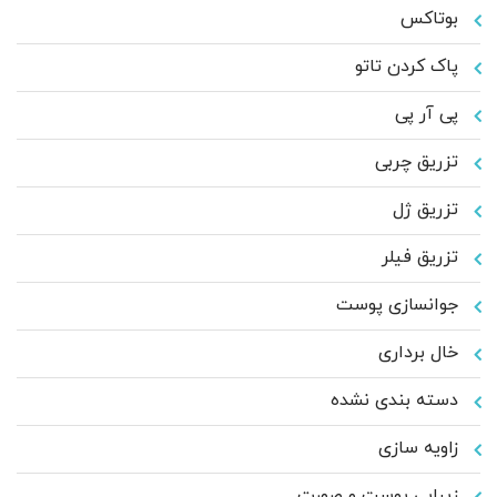
بوتاکس
پاک کردن تاتو
پی آر پی
تزریق چربی
تزریق ژل
تزریق فیلر
جوانسازی پوست
خال برداری
دسته بندی نشده
زاویه سازی
زیبایی پوست و صورت