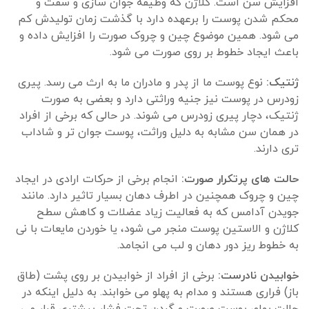
افزایش سن است. کلاژن که وظیفه جوان سازی و سفت و
محکم شدن پوست را برعهده دارد با گذشت زمان تولیدش کم
می شود. همین موضوع چین و چروک صورت را افزایش داده و
باعث ایجاد خطوط بر روی صورت می شود.
ژنتیک:
نوع پوست ما از پدر و مادران ما به ارث می رسد. پیری
زودرس در پوست نیز جنیه وراثتی دارد و بعضی به صورت
ژنتیک، دچار پیری زودرس می شوند. در حالی که برخی از افراد
در همان سن مشابه به دلیل وراثت، پوست جوان تر و شاداب
تری دارند.
حالت های پرتکرار صورت:
انجام برخی از حرکات ارادی در ایجاد
چین و چروک همچنین در اطرف دهان بسیار تاثیر دارد. مانند
جویدن آدامس که به فعالیت زیاد عضلات و کاهش سطح
کلاژن و الاستین پوست منجر می شود، یا خوردن مایعات با نی
به خطوط ریز دور دهان و لب می انجامد.
خوابیدن نادرست:
برخی از افراد از خوابیدن بر روی پشت (طاق
باز) فراری هستند و مدام به پهلو می خوابند. به دلیل اینکه در
حالت پهلو، پوست صورت و گردن تحت فشار بیشتری قرار می