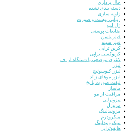
خال برداری
دسته بندی نشده
زاویه سازی
زیبایی پوست و صورت
ژل لب
ضایعات پوستی
فیلر باسن
فیلر سینه
کربن تراپی
کربوکسی تراپی
لاغری موضعی با دستگاه ار اف
لیزر
لیزر کیوسوئیچ
لیزر موهای زائد
لیفت صورت با نخ
ماساژ
مراقبت از مو
مزوتراپی
مزوژل
مزونیدلینگ
میکرودرم
میکرونیدلینگ
هایفوتراپی