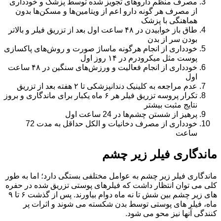
مصرف منظم دارو‌های تجویز شده توسط پزشک و خودداری
از مصرف هر گونه دارو اعم از ویتامین‌ها و مسکن‌ها بدون
هماهنگی با پزشک
طاق باز خوابیدن در ۴۸ ساعت اول بعد از تزریق فیلر و بالاتر
بودن سر از بدن
خودداری از انجام هرگونه ماساژ صورت و روش‌های پاکسازی
پوست مثل میکرودرم در ۱۴ روز اول
خودداری از انجام فعالیت و ورزش‌های سنگین در ۴۸ ساعت
اول
عدم مراجعه به کلینیک دندانپزشکی تا ۲ هفته بعد از تزریق
تکرار پروسه تزریق فیلر هر ۶ ماه یکبار برای ماندگاری و بروز
نتایج مثبت بیشتر
پرهیز از شستن چشم‌ها در 24 ساعت اول
خودداری از مصرف دخانیات و الکل حداقل به مدت 72
ساعت
ماندگاری فیلر زیر چشم
ماندگاری فیلر زیر چشم به عوامل مختلفی بستگی دارد؛ اما به طور
کلی می توان انتظار داشت که فیلرهای پوستی تزریق شده در حفره
هاى زیر چشم بین شش تا نه ماه دوام بیاورند. پس از گذشت ۶ تا ٩
ماه، فیلر های پوستی توسط بدن شکسته می شوند و اثرات پر
کنندگى آنها نیز محو می شود.