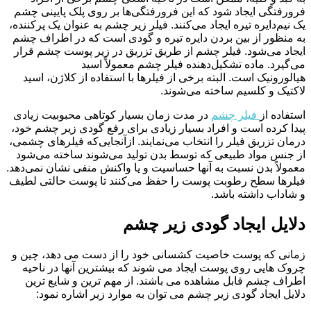
فرورفتگی ایجاد شود که این فرورفتگی‌ها بر روی پلک پایینی چشم
یک نیم‌دایره تیره ایجاد می‌کنند. فیلر زیر چشم به عنوان یک پرکننده،
به منظور از بین بردن دایره تیره و گودی است که در اطراف چشم
ایجاد می‌شود. فیلر چشم از طریق تزریق در زیر پوست چشم قرار
می‌گیرد. ماده تشکیل‌دهنده فیلر چشم معمولاً اسید
هیالورونیک است. البته برخی از فیلرها با استفاده از کلاژن، اسید
لاکتیک و کلسیم ساخته می‌شوند.
استفاده از
فیلر چشم
در مدت زمان بسیار کوتاهی محبوبیت زیادی
پیدا کرده است و افراد بسیار زیادی برای رفع گودی زیر چشم خود،
درمان تزریق فیلر را انتخاب می‌نمایند. ازآنجایی‌که فیلرهای چشمی،
از جنس مواد طبیعی که توسط بدن تولید می‌شوند ساخته می‌شود
معمولاً بدن نسبت به آنها حساسیت و یا واکنش منفی نشان نمی‌دهد.
فیلرها سطح رطوبت پوست را حفظ می‌کنند تا پوست حالتی لطیف
و شاداب داشته باشد.
دلایل ایجاد گودی زیر چشم
زمانی که پوست خاصیت کشسانی خود را از دست می دهد، چین و
چروک هایی روی پوست ایجاد می شوند که بیشترین آنها در ناحیه
اطراف چشم قابل مشاهده می باشند. از مهم ترین و شایع ترین
دلایل ایجاد گودی زیر چشم می توان به موارد زیر اشاره نمود: