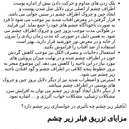
پلک زدن های مداوم و حرکت دادن بیش از اندازه پوست
اطراف چشم از اصلی ترین دلایل شل شدن پوست و
ایجاد چین و چروک اطراف چشم در سنین جوانی می باشد.
قرار گرفتن در معرض آفتاب شدید نیز موجب می شود تا فرد
به صورت ناخودآگاه چشم های خود را جمع نماید. این فرایند
در طولانی مدت موجب بروز چین و چروک اطراف چشم می
شود. به همین دلیل در صورتی که مدت زمان زیادی را بیرون
از خانه و در معرض نور خورشید قرار دارید، بهتر است
استفاده از ضد آفتاب را فراموش نکنید.
استعمال دخانیات و مصرف الکل نیز موجب کاهش گردش
خون در اطراف چشم شده و در نهایت میزان پروتئین های
مورد نیاز در این ناحیه را کاهش می دهد. این موضوع منجر به
بروز خطوط پنجه کلاغی در اطراف چشم و گود افتادن ناحیه
زیر چشم می شود.
استرس و اضطراب شدید نیز از دیگر دلایل بروز چین و چروک
های پوستی در اطراف چشم میباشد.
از دیگر دلایل ایجاد گودی زیر چشم می توان به افزایش سن،
مشکلات ژنتیکی، مشکلات خواب، آلرژی و … اشاره نمود.
مزایای تزریق فیلر زیر چشم