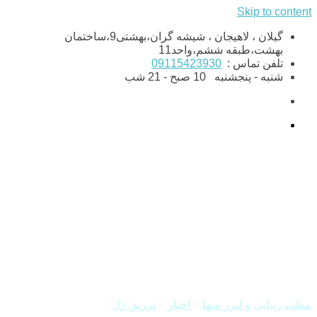
Skip to content
گیلان ، لاهیجان ، شیشه گران،بهشتی9،ساختمان
بهشت،طبقه ششم،واحد11
تلفن تماس :
09115423930
شنبه - پنجشنبه
10 صبح - 21 شب
فیلر زیر چشم چه تأثیری در
جوانسازی زیر چشم دارد؟
مطب زیبایی و لیزر میها
>
اخبار
>
تزریق ژل
>
فیلر زیر چشم چه