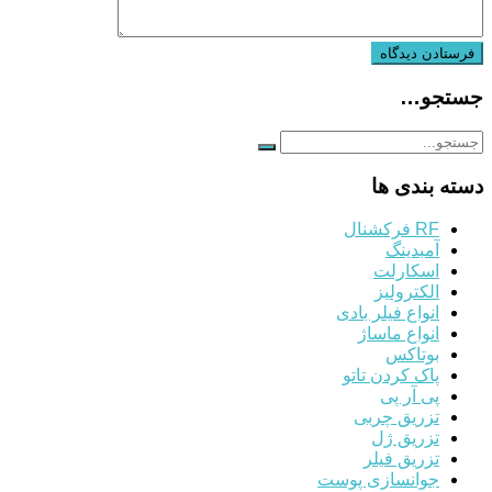
جستجو…
دسته بندی ها
RF فرکشنال
آمبدینگ
اسکارلت
الکترولیز
انواع فیلر بادی
انواع ماساژ
بوتاکس
پاک کردن تاتو
پی آر پی
تزریق چربی
تزریق ژل
تزریق فیلر
جوانسازی پوست