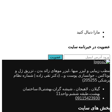
مارا دنبال کنید
عضویت در خبرنامه سایت
مطب زیبایی و لیزر میها ،لیزر موهای زائد بدن ، تزریق ژل و
بوتاکس ، جوانسازی پوست و... (دکتر تقی زاده | شماره نظام
پزشکی 205255)
گیلان ، لاهیجان ، شیشه گران،بهشتی9،ساختمان
بهشت،طبقه ششم،واحد11
09115423930
بخش های سایت