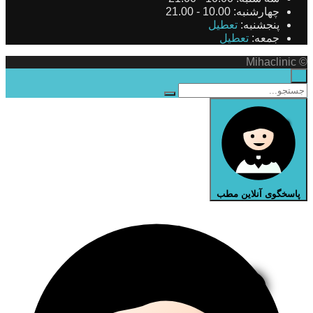
چهارشنبه:
10.00 - 21.00
پنجشنبه:
تعطیل
جمعه:
تعطیل
© Mihaclinic
×
پاسخگوی آنلاین مطب