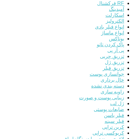
RF فرکشنال
آمبدینگ
اسکارلت
الکترولیز
انواع فیلر بادی
انواع ماساژ
بوتاکس
پاک کردن تاتو
پی آر پی
تزریق چربی
تزریق ژل
تزریق فیلر
جوانسازی پوست
خال برداری
دسته بندی نشده
زاویه سازی
زیبایی پوست و صورت
ژل لب
ضایعات پوستی
فیلر باسن
فیلر سینه
کربن تراپی
کربوکسی تراپی
لاغری موضعی با دستگاه ار اف