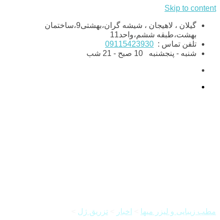
Skip to content
گیلان ، لاهیجان ، شیشه گران،بهشتی9،ساختمان
بهشت،طبقه ششم،واحد11
تلفن تماس :
09115423930
شنبه - پنجشنبه
10 صبح - 21 شب
فیلر صورت چیست؟ چگونه
انجام می شود؟
مطب زیبایی و لیزر میها
>
اخبار
>
تزریق ژل
>
فیلر صورت