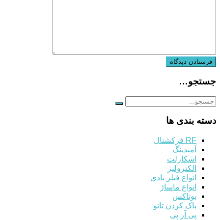
جستجو…
دسته بندی ها
RF فرکشنال
آمبدینگ
اسکارلت
الکترولیز
انواع فیلر بادی
انواع ماساژ
بوتاکس
پاک کردن تاتو
پی آر پی