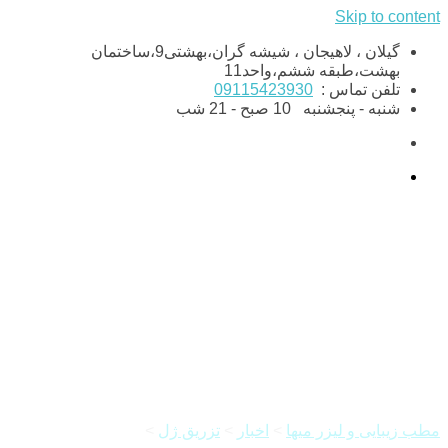
Skip to content
گیلان ، لاهیجان ، شیشه گران،بهشتی9،ساختمان
بهشت،طبقه ششم،واحد11
تلفن تماس :
09115423930
شنبه - پنجشنبه
10 صبح - 21 شب
فیلر چشم چیست؟ بررسی دلایل
و فواید استفاده از فیلر زیر چشم
مطب زیبایی و لیزر میها
>
اخبار
>
تزریق ژل
>
فیلر چشم چیست؟