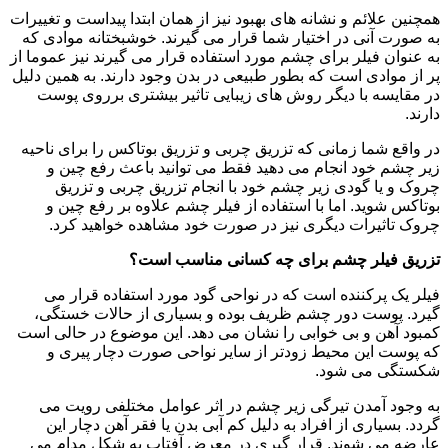
همچنین علائم و نشانه های بهبود نیز از همان ابتدا پیداست و تغییرات
به صورت آنی در اختیار شما قرار می گیرند. خوشبختانه موادی که
به عنوان فیلر برای چشم مورد استفاده قرار می گیرند نیز عموما از
پر از موادی است که بطور طبیعی در بدن وجود دارند. به همین دلیل
در مقایسه با دیگر روش های زیبایی تاثیر بیشتری برروی پوست
دارند.
در واقع شما زمانی که تزریق چربی و تزریق بوتاکس را برای ناحیه
زیر چشم خود انجام می دهید فقط می توانید باعث رفع چین و
چروک و یا گودی زیر چشم خود با انجام تزریق چربی و تزریق
بوتاکس شوید. اما با استفاده از فیلر چشم علاوه بر رفع چین و
چروک تاثیرات دیگری نیز در صورت خود مشاهده خواهید کرد.
تزریق فیلر چشم برای چه کسانی مناسب است؟
فیلر یک پرکننده است که در نواحی گود مورد استفاده قرار می
گیرد. پوست دور چشم ظریف بوده و بسیاری از حالات خستگی،
کمبود آهن و بی خوابی را نشان می دهد. این موضوع در حالی است
که پوست این محیط زودتر از سایر نواحی صورت دچار پیری و
شکستگی می شود.
به وجود آمدن تیرگی زیر چشم در اثر عوامل مختلفی رویت می
گردد. بسیاری از افراد به دلیل کم آبی بدن یا فقر آهن دچار این
عارضه می شوند. قرار گیری در معرض آفتاب به شکل مدام می