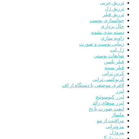
تزریق چربی
تزریق ژل
تزریق فیلر
جوانسازی پوست
خال برداری
دسته بندی نشده
زاویه سازی
زیبایی پوست و صورت
ژل لب
ضایعات پوستی
فیلر باسن
فیلر سینه
کربن تراپی
کربوکسی تراپی
لاغری موضعی با دستگاه ار اف
لیزر
لیزر کیوسوئیچ
لیزر موهای زائد
لیفت صورت با نخ
ماساژ
مراقبت از مو
مزوتراپی
مزوژل
مزونیدلینگ