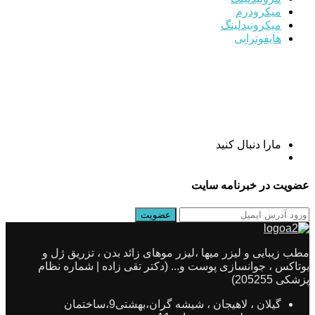
میکرودرم
میکرونیدلینگ
هایفوتراپی
مارا دنبال کنید
عضویت در خبرنامه سایت
مطب زیبایی و لیزر میها ،لیزر موهای زائد بدن ، تزریق ژل و
بوتاکس ، جوانسازی پوست و... (دکتر تقی زاده | شماره نظام
پزشکی 205255)
گیلان ، لاهیجان ، شیشه گران،بهشتی9،ساختمان