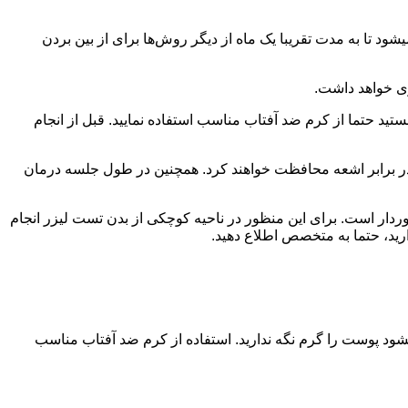
قبل از انجام لیزر موهای ابرو نکاتی را باید رعایت کنید تا بتوانید از این تکنیک نتیجه خوبی را به دست آورید. در مرحله اول از شما درخواست می‎شود تا به مدت تقریبا یک ماه از دیگر روش‌ها برای از بین بردن
ری خواهد داشت.
 هستید حتما از کرم ضد آفتاب مناسب استفاده نمایید. قبل از انجام
 حین کار الزامی است، در غیر این صورت امکان بروز آسیب جدی برای چشم وجود دارد. این عینک‎ها از چشم در برابر اشعه محافظت خواهند کرد. همچنین در طول جلسه درمان
دار است. برای این منظور در ناحیه کوچکی از بدن تست لیزر انجام
س از لیزر موهای ابرو لازم است برای تقریبا یک هفته از قرار گرفتن طولانی مدت در زیر نور خورشید خودداری کنید. به طور کلی توصیه می‎شود پوست را گرم نگه ندارید. استفاده از کرم ضد آفتاب مناسب