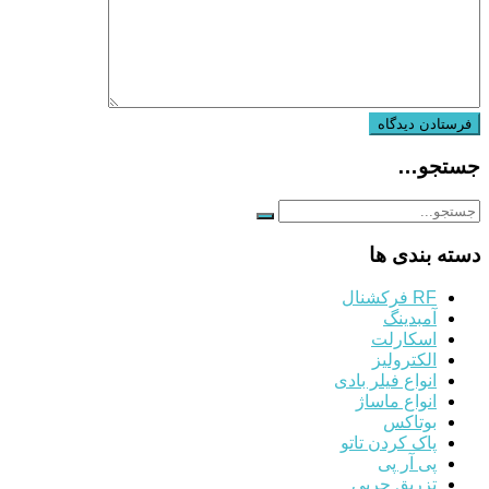
جستجو…
دسته بندی ها
RF فرکشنال
آمبدینگ
اسکارلت
الکترولیز
انواع فیلر بادی
انواع ماساژ
بوتاکس
پاک کردن تاتو
پی آر پی
تزریق چربی