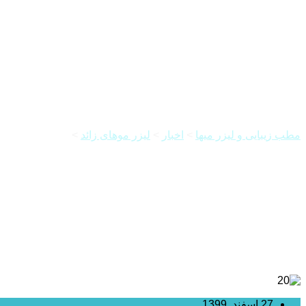
لیزر ابرو چه کاربردی دارد؟
مطب زیبایی و لیزر میها
>
اخبار
>
لیزر موهای زائد
>
لیزر ابرو چه کا
27 اسفند, 1399