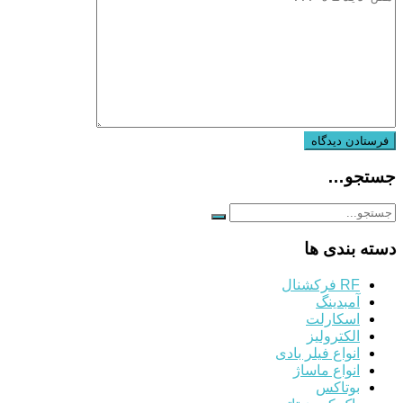
جستجو…
دسته بندی ها
RF فرکشنال
آمبدینگ
اسکارلت
الکترولیز
انواع فیلر بادی
انواع ماساژ
بوتاکس