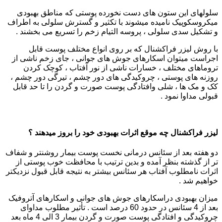
سلولهای این ستون های دست نخورده پوستی که مناطق بهبودی
میکروسکوپیک نامیده میشوند با تکثیر و گسترش سلولی به اطراف
و تشکیل سدی سلولی ، پروسه التیام زخم را تسریع می بخشند .
با روش لیزر فراکشنال که بر روی انواع مختلف پوست قابل
اجراست میتوان اسکارهای جوش های جوانی ، جای زخم ناشی از
تروماهای مختلف ، خسارات ناشی از نور آفتاب ، کوچک کردن
روزنه های پوستی ، چروکیدگی های دور چشم ، تیرگی دور چشم ،
کک و مک ها ، شلی وافتادگی پوست صورت و گردن را تا حد قابل
قبولی مداوا نمود .
لیزر فراکشنال چه موقع اثرات بهبودی خود را بروز میدهند ؟
دو هفته بعد از سئانس درمانی نخست پوست بیمار روشنتر و شفاف
تر از گذشته بنظر آمده و بدین ترتیب با محافظت خوب پوستی از
اثرات نامطلوب آفتاب هر سئانس بیشتر به نتیجه قابل قبول نزدیکتر
خواهیم شد .
میزان بهبودی دراسکارهای جوش های جوانی و اسکارهای آتروفیک
بعد از 4 سئانس در حدود 60 درصد است . تأثیر مطلوب مداوای
چروکیدگی و افتادگی پوست صورت و گردن بیمار 3 الی 4 ماه بعد