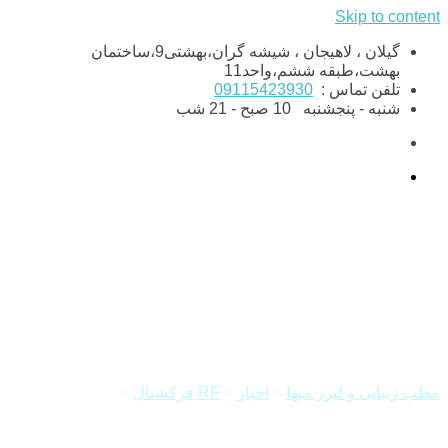
Skip to content
گیلان ، لاهیجان ، شیشه گران،بهشتی9،ساختمان
بهشت،طبقه ششم،واحد11
تلفن تماس :
09115423930
شنبه - پنجشنبه
10 صبح - 21 شب
لیزر فرکشنال چیست؟
مطب زیبایی و لیزر میها
>
اخبار
>
RF فرکشنال
>
لیزر فرکشنال
چیست؟