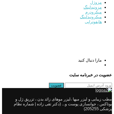
مزوژل
مزونیدلینگ
میکرودرم
میکرونیدلینگ
هایفوتراپی
مارا دنبال کنید
عضویت در خبرنامه سایت
مطب زیبایی و لیزر میها ،لیزر موهای زائد بدن ، تزریق ژل و
بوتاکس ، جوانسازی پوست و... (دکتر تقی زاده | شماره نظام
پزشکی 205255)