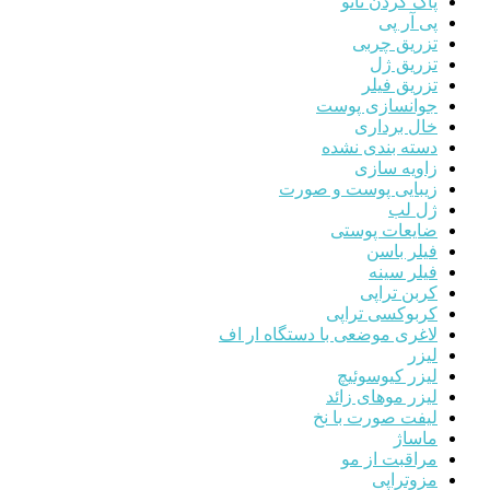
پاک کردن تاتو
پی آر پی
تزریق چربی
تزریق ژل
تزریق فیلر
جوانسازی پوست
خال برداری
دسته بندی نشده
زاویه سازی
زیبایی پوست و صورت
ژل لب
ضایعات پوستی
فیلر باسن
فیلر سینه
کربن تراپی
کربوکسی تراپی
لاغری موضعی با دستگاه ار اف
لیزر
لیزر کیوسوئیچ
لیزر موهای زائد
لیفت صورت با نخ
ماساژ
مراقبت از مو
مزوتراپی