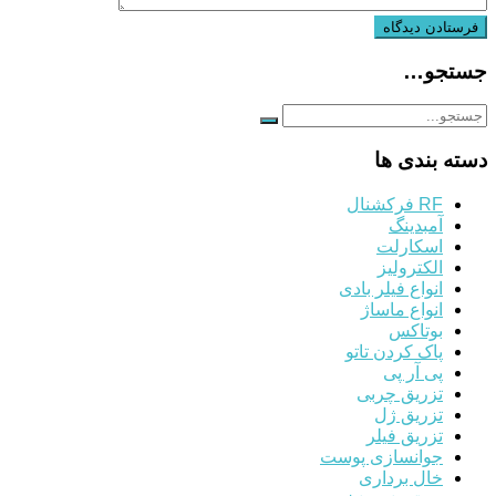
جستجو…
دسته بندی ها
RF فرکشنال
آمبدینگ
اسکارلت
الکترولیز
انواع فیلر بادی
انواع ماساژ
بوتاکس
پاک کردن تاتو
پی آر پی
تزریق چربی
تزریق ژل
تزریق فیلر
جوانسازی پوست
خال برداری