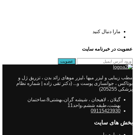
مارا دنبال کنید
عضویت در خبرنامه سایت
مطب زیبایی و لیزر میها ،لیزر موهای زائد بدن ، تزریق ژل و
بوتاکس ، جوانسازی پوست و... (دکتر تقی زاده | شماره نظام
پزشکی 205255)
گیلان ، لاهیجان ، شیشه گران،بهشتی9،ساختمان
بهشت،طبقه ششم،واحد11
09115423930
بخش های سایت
درباره ما