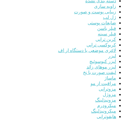
دسته بندی نشده
زاویه سازی
زیبایی پوست و صورت
ژل لب
ضایعات پوستی
فیلر باسن
فیلر سینه
کربن تراپی
کربوکسی تراپی
لاغری موضعی با دستگاه ار اف
لیزر
لیزر کیوسوئیچ
لیزر موهای زائد
لیفت صورت با نخ
ماساژ
مراقبت از مو
مزوتراپی
مزوژل
مزونیدلینگ
میکرودرم
میکرونیدلینگ
هایفوتراپی