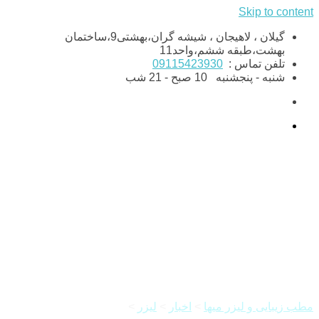
Skip to content
گیلان ، لاهیجان ، شیشه گران،بهشتی9،ساختمان
بهشت،طبقه ششم،واحد11
تلفن تماس :
09115423930
شنبه - پنجشنبه
10 صبح - 21 شب
لیزر موهای زائد در دوران
ویروس کرونا
مطب زیبایی و لیزر میها
>
اخبار
>
لیزر
>
لیزر موهای زائد در دوران