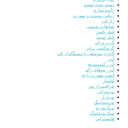
دسته بندی نشده
زاویه سازی
زیبایی پوست و صورت
ژل لب
ضایعات پوستی
فیلر باسن
فیلر سینه
کربن تراپی
کربوکسی تراپی
لاغری موضعی با دستگاه ار اف
لیزر
لیزر کیوسوئیچ
لیزر موهای زائد
لیفت صورت با نخ
ماساژ
مراقبت از مو
مزوتراپی
مزوژل
مزونیدلینگ
میکرودرم
میکرونیدلینگ
هایفوتراپی