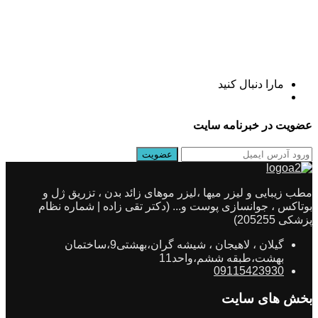
مارا دنبال کنید
عضویت در خبرنامه سایت
مطب زیبایی و لیزر میها ،لیزر موهای زائد بدن ، تزریق ژل و
بوتاکس ، جوانسازی پوست و... (دکتر تقی زاده | شماره نظام
پزشکی 205255)
گیلان ، لاهیجان ، شیشه گران،بهشتی9،ساختمان
بهشت،طبقه ششم،واحد11
09115423930
بخش های سایت