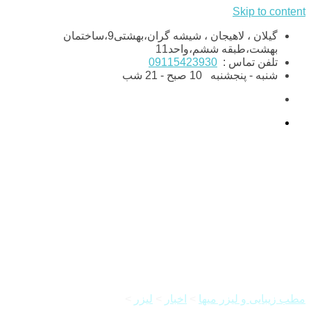
Skip to content
گیلان ، لاهیجان ، شیشه گران،بهشتی9،ساختمان
بهشت،طبقه ششم،واحد11
تلفن تماس :
09115423930
شنبه - پنجشنبه
10 صبح - 21 شب
لیزر موهای زائد صورت و
مراقبت های بعد از آن
مطب زیبایی و لیزر میها
>
اخبار
>
لیزر
>
لیزر موهای زائد صورت و