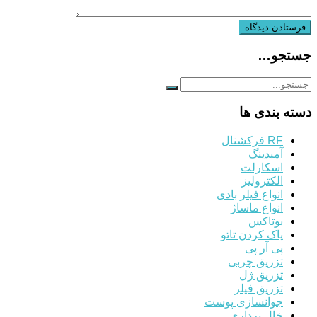
جستجو…
دسته بندی ها
RF فرکشنال
آمبدینگ
اسکارلت
الکترولیز
انواع فیلر بادی
انواع ماساژ
بوتاکس
پاک کردن تاتو
پی آر پی
تزریق چربی
تزریق ژل
تزریق فیلر
جوانسازی پوست
خال برداری